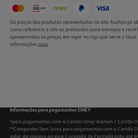
Os preços dos produtos apresentados no site Auchan.pt sã
como referência e são os praticados para entregas e reco
apresentados os preços em vigor na loja que serve o local 
informações
aqui
.
Informações para pagamentos ONEY
*para pagamentos com o Cartão Oney Auchan / Cartão O
**Campanha Sem Juros para pagamentos com o Cartão Oney
valor da compra acresce Comissão de Formalização até 6%