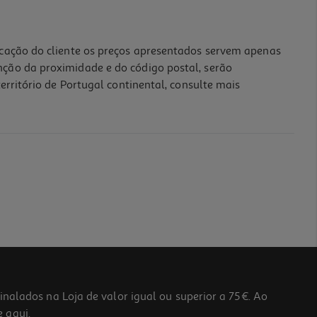
icação do cliente os preços apresentados servem apenas
nção da proximidade e do código postal, serão
erritório de Portugal continental, consulte mais
lados na Loja de valor igual ou superior a 75€. Ao
he
aqui
.