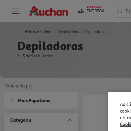
RESERVAR
ENTREGA
Pe
Beleza e Higiene
Depilatórios
Depiladoras
Depiladoras
1 - 5 de 5 resultados
Ordenado por
Mais Populares
Ao cl
cooki
utili
Categoria
Cook