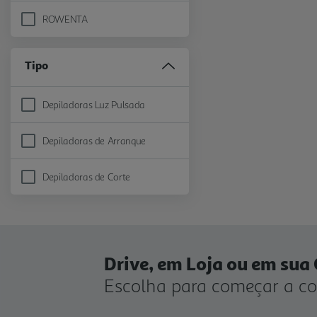
ROWENTA
Refine by Marca: ROWENTA
Tipo
Depiladoras Luz Pulsada
Refine by Tipo: Depiladoras Luz Pulsada
Depiladoras de Arranque
Refine by Tipo: Depiladoras de Arranque
Depiladoras de Corte
Refine by Tipo: Depiladoras de Corte
Drive, em Loja ou em sua
Escolha para começar a c