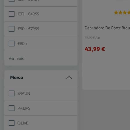
Refine by Preço: €10 - € 14,99
€30 - €49,99
Refine by Preço: €30 - €49,99
Depiladora De Corte Brau
€50 - €79,99
Refine by Preço: €50 - €79,99
43.99 €/un
€80 <
Refine by Preço: €80 <
43,99 €
Ver mais
Marca
BRAUN
Refine by Marca: BRAUN
PHILIPS
Refine by Marca: PHILIPS
QILIVE
Refine by Marca: QILIVE