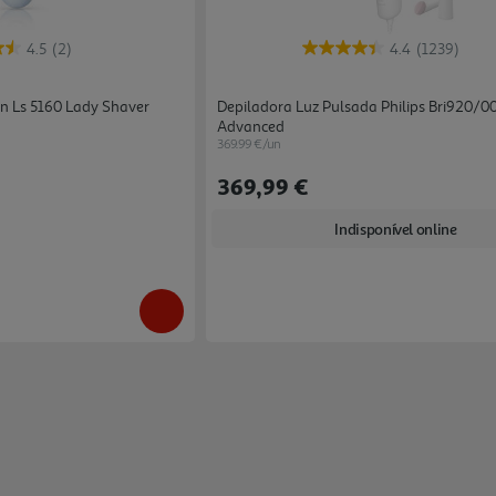
4.5
(2)
4.4
(1239)
n Ls 5160 Lady Shaver
Depiladora Luz Pulsada Philips Bri920/
Advanced
369.99 €/un
369,99 €
Indisponível online