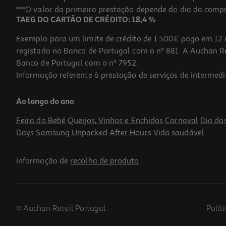
***O valor da primeira prestação depende do dia da compra,
TAEG DO CARTÃO DE CRÉDITO: 18,4 %
Exemplo para um limite de crédito de 1.500€ pago em 12 
registado no Banco de Portugal com o nº 881. A Auchan Ret
Banco de Portugal com o nº 7952.
Informação referente à prestação de serviços de intermedi
Ao longo do ano
Feira do Bebé
Queijos, Vinhos e Enchidos
Carnaval
Dia do
Days
Samsung Unpacked
After Hours
Vida saudável
Informação de
recolha de produto
.
© Auchan Retail Portugal
Polít