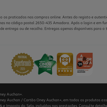
o os praticados nas compras online. Antes do registo e autent
lhas no código postal 2650-435 Amadora. Após o login e em fu
de entrega ou de recolha. Entregas apenas disponíveis para o t
ney Auchan+.
 Auchan / Cartão Oney Auchan+, em todos os produtos assina
 e Imposto do Selo, incluídos nas prestações. Consulte detal