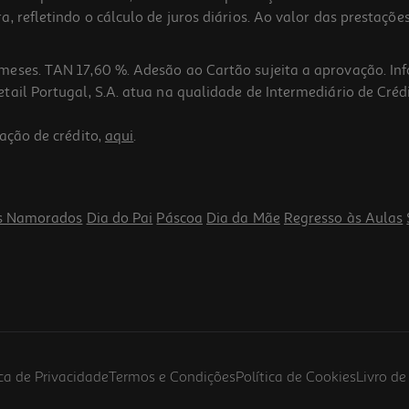
 refletindo o cálculo de juros diários. Ao valor das prestações
meses. TAN 17,60 %. Adesão ao Cartão sujeita a aprovação. In
ail Portugal, S.A. atua na qualidade de Intermediário de Crédi
ação de crédito,
aqui
.
s Namorados
Dia do Pai
Páscoa
Dia da Mãe
Regresso às Aulas
ica de Privacidade
Termos e Condições
Política de Cookies
Livro d