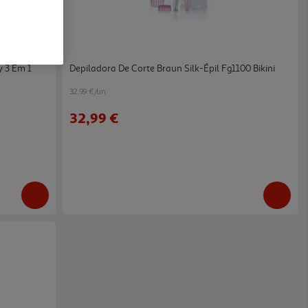
y 3 Em 1
Depiladora De Corte Braun Silk-Épil Fg1100 Bikini
32.99 €/un
32,99 €