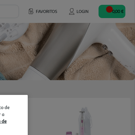
FAVORITOS
LOGIN
0,00 €
to de
r a
a de