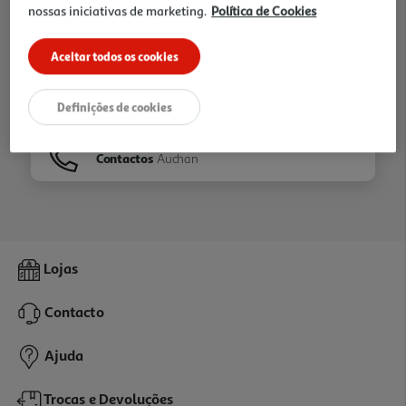
nossas iniciativas de marketing.
Política de Cookies
Ir para
Homepage
Aceitar todos os cookies
Veja os nossos
Folhetos
Definições de cookies
Contactos
Auchan
Lojas
Contacto
Ajuda
Trocas e Devoluções