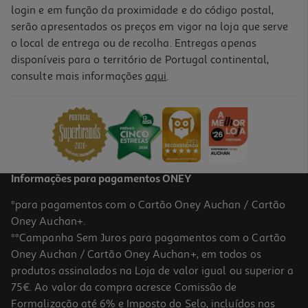
login e em função da proximidade e do código postal,
serão apresentados os preços em vigor na loja que serve
o local de entrega ou de recolha. Entregas apenas
disponíveis para o território de Portugal continental,
consulte mais informações
aqui
.
Informações para pagamentos ONEY
*para pagamentos com o Cartão Oney Auchan / Cartão
Oney Auchan+.
**Campanha Sem Juros para pagamentos com o Cartão
Oney Auchan / Cartão Oney Auchan+, em todos os
produtos assinalados na Loja de valor igual ou superior a
75€. Ao valor da compra acresce Comissão de
Formalização até 6% e Imposto do Selo, incluídos nas