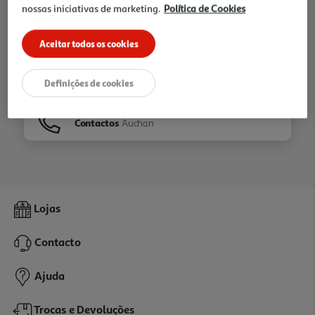
nossas iniciativas de marketing.
Política de Cookies
Ir para
Homepage
Aceitar todos os cookies
Veja os nossos
Folhetos
Definições de cookies
Contactos
Auchan
Lojas
Contacto
Ajuda
Trocas e Devoluções