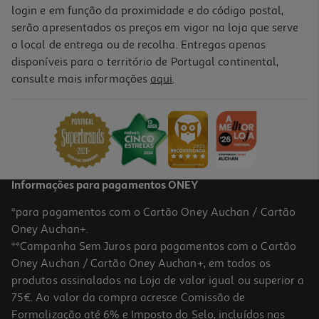
login e em função da proximidade e do código postal,
serão apresentados os preços em vigor na loja que serve
o local de entrega ou de recolha. Entregas apenas
disponíveis para o território de Portugal continental,
consulte mais informações
aqui
.
Informações para pagamentos ONEY
*para pagamentos com o Cartão Oney Auchan / Cartão
Oney Auchan+.
**Campanha Sem Juros para pagamentos com o Cartão
Oney Auchan / Cartão Oney Auchan+, em todos os
produtos assinalados na Loja de valor igual ou superior a
75€. Ao valor da compra acresce Comissão de
Formalização até 6% e Imposto do Selo, incluídos nas