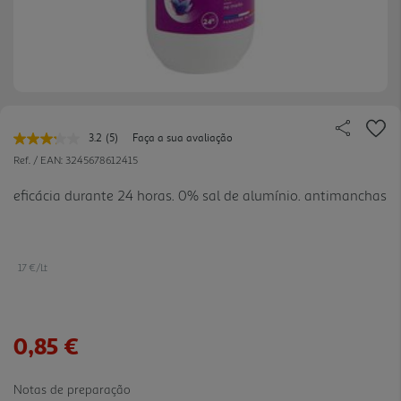
3.2
(5)
Faça a sua avaliação
Leu
5
Ref. / EAN:
3245678612415
avaliações.
Link
eficácia durante 24 horas. 0% sal de alumínio. antimanchas
para
a
mesma
página.
17 €/Lt
0,85 €
Notas de preparação