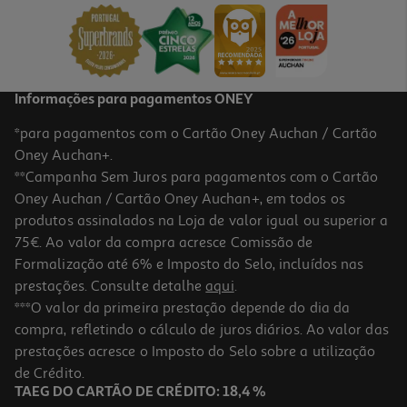
17 €/Lt
0,85 €
Informações para pagamentos ONEY
*para pagamentos com o Cartão Oney Auchan / Cartão
Oney Auchan+.
**Campanha Sem Juros para pagamentos com o Cartão
Oney Auchan / Cartão Oney Auchan+, em todos os
produtos assinalados na Loja de valor igual ou superior a
75€. Ao valor da compra acresce Comissão de
Formalização até 6% e Imposto do Selo, incluídos nas
prestações. Consulte detalhe
aqui
.
5.0
(5)
Desodorizante Roll-On Dove Classic 48h 50ml
***O valor da primeira prestação depende do dia da
compra, refletindo o cálculo de juros diários. Ao valor das
58.2 €/Lt
prestações acresce o Imposto do Selo sobre a utilização
2,91 €
de Crédito.
TAEG DO CARTÃO DE CRÉDITO: 18,4 %