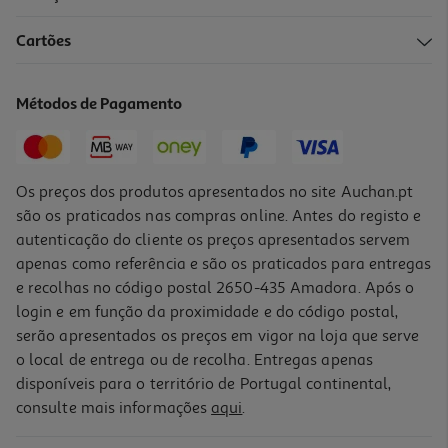
4.5
(11)
Cartões
Desodorizante Roll On Cosmia Pele Sensível Sem Álcool 50ml
17 €/Lt
Métodos de Pagamento
0,85 €
Os preços dos produtos apresentados no site Auchan.pt
são os praticados nas compras online. Antes do registo e
autenticação do cliente os preços apresentados servem
apenas como referência e são os praticados para entregas
e recolhas no código postal 2650-435 Amadora. Após o
login e em função da proximidade e do código postal,
serão apresentados os preços em vigor na loja que serve
o local de entrega ou de recolha. Entregas apenas
disponíveis para o território de Portugal continental,
4.6
(11)
consulte mais informações
aqui
.
Desodorizante Roll On Cosmia Sem Manchas Preto E Branco 50ml