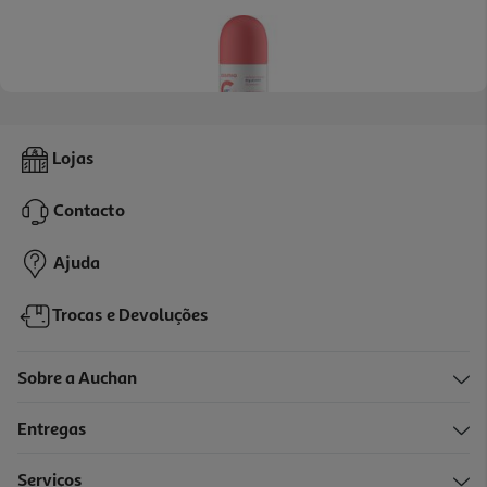
4.3
(9)
Desodorizante Roll On Cosmia Dry Protect 50ml
Lojas
17 €/Lt
Contacto
0,85 €
Ajuda
Trocas e Devoluções
Sobre a Auchan
Entregas
Serviços