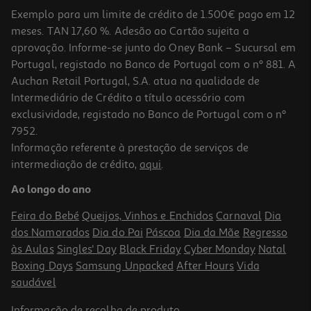
Exemplo para um limite de crédito de 1.500€ pago em 12
meses. TAN 17,60 %. Adesão ao Cartão sujeita a
aprovação. Informe-se junto do Oney Bank – Sucursal em
Portugal, registado no Banco de Portugal com o nº 881. A
Auchan Retail Portugal, S.A. atua na qualidade de
Intermediário de Crédito a título acessório com
exclusividade, registado no Banco de Portugal com o nº
7952.
Informação referente à prestação de serviços de
5.0
(2)
intermediação de crédito,
aqui
.
Desodorizante Roll-On Dove Advanced Açai Berry 50ml
Ao longo do ano
99.8 €/Lt
Feira do Bebé
Queijos, Vinhos e Enchidos
Carnaval
Dia
4,99 €
dos Namorados
Dia do Pai
Páscoa
Dia da Mãe
Regresso
às Aulas
Singles' Day
Black Friday
Cyber Monday
Natal
Boxing Days
Samsung Unpacked
After Hours
Vida
saudável
Informação de
recolha de produto
.