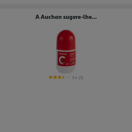
A Auchan sugere-lhe...
3.4
(5)