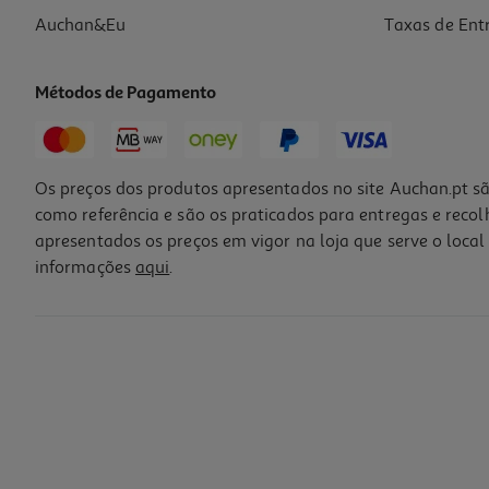
Auchan&Eu
Taxas de Ent
Métodos de Pagamento
Os preços dos produtos apresentados no site Auchan.pt sã
como referência e são os praticados para entregas e reco
apresentados os preços em vigor na loja que serve o local 
informações
aqui
.
Desodorizante Roll On Cosmia Pele Sensível Sem Álcool 50ml
17 €/Lt
0,85 €