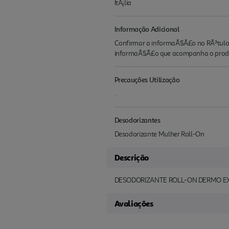
ItÃ¡lia
Informação Adicional
Confirmar a informaÃ§Ã£o no RÃ³tulo d
informaÃ§Ã£o que acompanha o produ
Precauções Utilização
.
Desodorizantes
Desodorizante Mulher Roll-On
Descrição
DESODORIZANTE ROLL-ON DERMO E
Avaliações