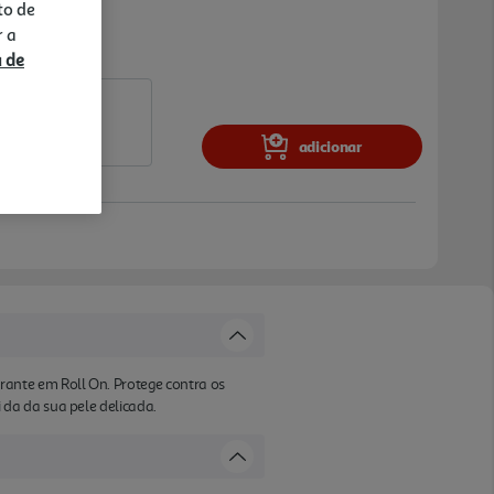
to de
r a
a de
adicionar
ante em Roll On. Protege contra os
da da sua pele delicada.