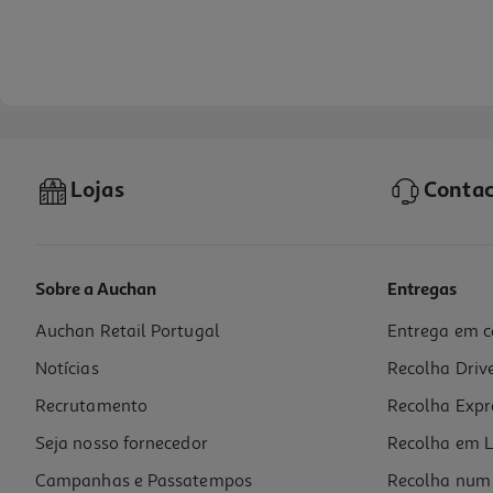
Lojas
Contac
Sobre a Auchan
Entregas
Auchan Retail Portugal
Entrega em c
Desodorizante Roll On Cosmia Perfurmado Sem Manchas 50ml
Notícias
Recolha Driv
17 €/Lt
Recrutamento
Recolha Expr
0,85 €
Seja nosso fornecedor
Recolha em L
Campanhas e Passatempos
Recolha num 