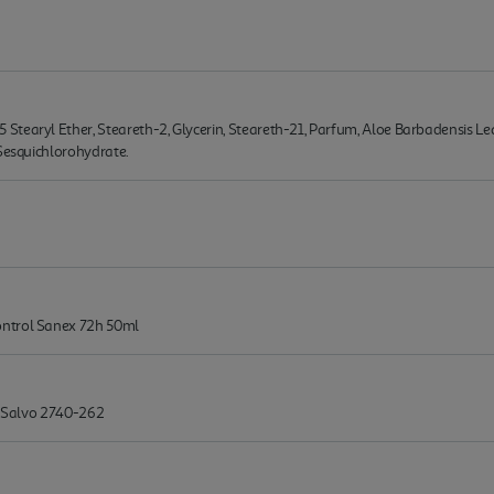
tearyl Ether, Steareth-2, Glycerin, Steareth-21, Parfum, Aloe Barbadensis Leaf
 Sesquichlorohydrate.
ontrol Sanex 72h 50ml
to Salvo 2740-262