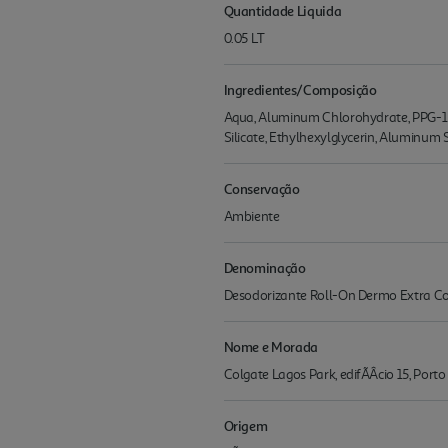
Quantidade Liquida
0.05 LT
Ingredientes/Composição
Aqua, Aluminum Chlorohydrate, PPG-15 S
Silicate, Ethylhexylglycerin, Aluminum
Conservação
Ambiente
Denominação
Desodorizante Roll-On Dermo Extra C
Nome e Morada
Colgate Lagos Park, edifÃÂ­cio 15, Por
Origem