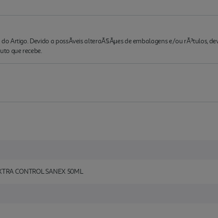
o Artigo. Devido a possÃ­veis alteraÃ§Ãµes de embalagens e/ou rÃ³tulos, de
to que recebe.
XTRA CONTROL SANEX 50ML