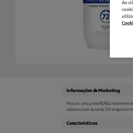
Ao cl
cooki
utili
Cook
Informações de Marketing
Procura uma proteÃ§Ã£o realmente dur
odores e suor durante 72h enquanto ma
Características