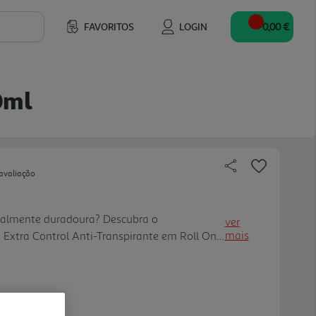
FAVORITOS
LOGIN
0,00 €
0ml
avaliação
almente duradoura? Descubra o
ver
mais
Extra Control Anti-Transpirante em Roll On.
e suor durante 72h enquanto mantÃ©m o
Fique fresco por mais tempo enquanto cui da