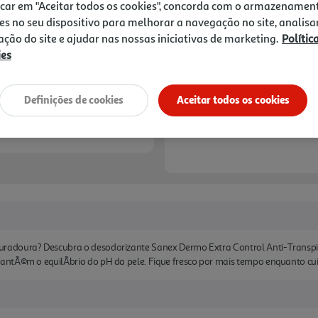
2,09 €
icar em "Aceitar todos os cookies", concorda com o armazenamen
es no seu dispositivo para melhorar a navegação no site, analisa
zação do site e ajudar nas nossas iniciativas de marketing.
Polític
Notas de preparação
ies
Definições de cookies
Aceitar todos os cookies
adoura? Descubra o desodorizante Sanex Dermo Extra Control Anti-Transpir
ntÃ©m o equilÃ­brio do pH da pele. Fique fresco por mais tempo enquanto cui 