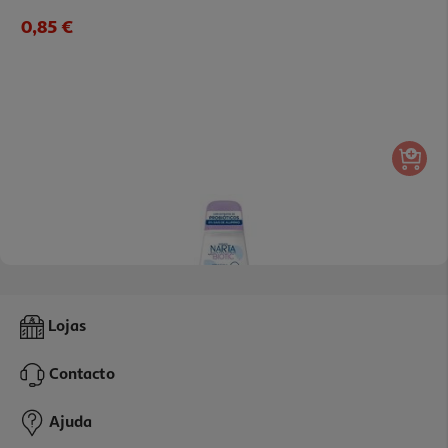
0,85 €
Deo Roll-On Narta Biotic Sensível 50ml
Lojas
55.8 €/Lt
Contacto
2,79 €
Ajuda