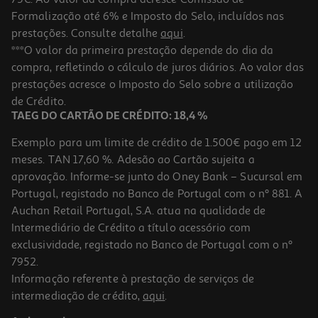
Formalização até 6% e Imposto do Selo, incluídos nas
prestações. Consulte detalhe
aqui
.
Desodorizante Roll-On Dermo Protetivo Feno De Portugal 50 Ml
***O valor da primeira prestação depende do dia da
compra, refletindo o cálculo de juros diários. Ao valor das
95.8 €/Lt
prestações acresce o Imposto do Selo sobre a utilização
4,79 €
de Crédito.
TAEG DO CARTÃO DE CRÉDITO: 18,4 %
Exemplo para um limite de crédito de 1.500€ pago em 12
meses. TAN 17,60 %. Adesão ao Cartão sujeita a
aprovação. Informe-se junto do Oney Bank – Sucursal em
Portugal, registado no Banco de Portugal com o nº 881. A
Auchan Retail Portugal, S.A. atua na qualidade de
Intermediário de Crédito a título acessório com
exclusividade, registado no Banco de Portugal com o nº
7952.
Informação referente à prestação de serviços de
5.0
(3)
intermediação de crédito,
aqui
.
Desodorizante Roll-On Frescura Energizante Feno De Portugal 50
Ml