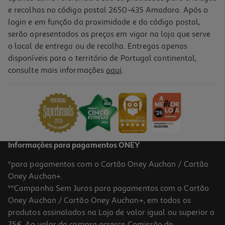
e recolhas no código postal 2650-435 Amadora. Após o
login e em função da proximidade e do código postal,
serão apresentados os preços em vigor na loja que serve
o local de entrega ou de recolha. Entregas apenas
disponíveis para o território de Portugal continental,
4.5
(2)
consulte mais informações
aqui
.
Deo Roll-On Narta Max Resist Sensível 50ml
59.8 €/Lt
2,99 €
Informações para pagamentos ONEY
*para pagamentos com o Cartão Oney Auchan / Cartão
Oney Auchan+.
**Campanha Sem Juros para pagamentos com o Cartão
Oney Auchan / Cartão Oney Auchan+, em todos os
produtos assinalados na Loja de valor igual ou superior a
75€. Ao valor da compra acresce Comissão de