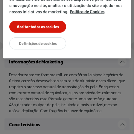
a navegação no site, analisar a utilização do site e ajudar nas
nossas iniciativas de marketing.
Política de Cookies
Aceitar todos os cookies
Definições de cookies
Informações de Marketing
Desodorizante em formato roll-on com fórmula hipoalergénica de
última geração desenvolvida sem sais de alumínio e sem álcool, que
respeita o processo natural de transpiração da pele. Enriquecida
com extrato natural de equinácea, cujas propriedades calmant es
são reconhecidas, esta fórmula garante uma proteção, durante
48h, de todos os tipos de pele, incluindo a mais sensível, mesmo
após a depilação. Com fragrância suave de equinácea.
Características