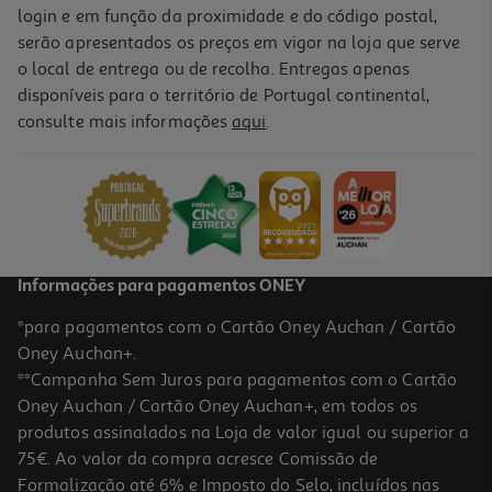
login e em função da proximidade e do código postal,
serão apresentados os preços em vigor na loja que serve
o local de entrega ou de recolha. Entregas apenas
disponíveis para o território de Portugal continental,
consulte mais informações
aqui
.
Informações para pagamentos ONEY
*para pagamentos com o Cartão Oney Auchan / Cartão
Oney Auchan+.
**Campanha Sem Juros para pagamentos com o Cartão
Oney Auchan / Cartão Oney Auchan+, em todos os
produtos assinalados na Loja de valor igual ou superior a
75€. Ao valor da compra acresce Comissão de
Formalização até 6% e Imposto do Selo, incluídos nas