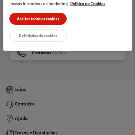
nossas iniciativas de marketing.
Política de Cookies
Ir para
Homepage
Aceitar todos os cookies
Veja os nossos
Folhetos
Definições de cookies
Contactos
Auchan
Lojas
Contacto
Ajuda
Trocas e Devoluções