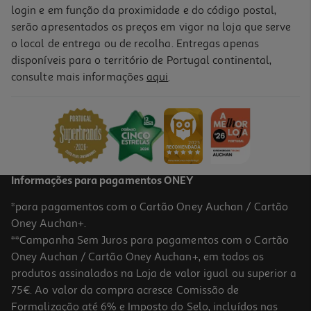
login e em função da proximidade e do código postal,
serão apresentados os preços em vigor na loja que serve
o local de entrega ou de recolha. Entregas apenas
disponíveis para o território de Portugal continental,
consulte mais informações
aqui
.
Informações para pagamentos ONEY
*para pagamentos com o Cartão Oney Auchan / Cartão
Oney Auchan+.
**Campanha Sem Juros para pagamentos com o Cartão
Oney Auchan / Cartão Oney Auchan+, em todos os
produtos assinalados na Loja de valor igual ou superior a
75€. Ao valor da compra acresce Comissão de
Formalização até 6% e Imposto do Selo, incluídos nas