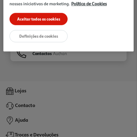
nossas iniciativas de marketing.
Política de Cookies
Ir para
Homepage
Aceitar todos os cookies
Veja os nossos
Folhetos
Definições de cookies
Contactos
Auchan
Lojas
Contacto
Ajuda
Trocas e Devoluções