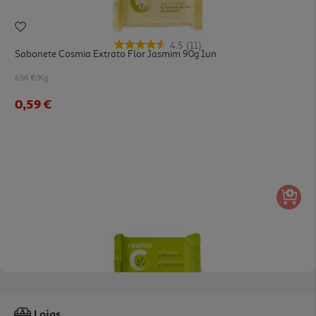
4.5
(11)
Sabonete Cosmia Extrato Flor Jasmim 90g 1un
6.56 €/Kg
0,59 €
5.0
(8)
Sabonete Cosmia Azeite 90g 1un
Lojas