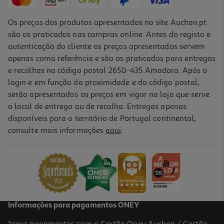
Os preços dos produtos apresentados no site Auchan.pt
são os praticados nas compras online. Antes do registo e
autenticação do cliente os preços apresentados servem
apenas como referência e são os praticados para entregas
e recolhas no código postal 2650-435 Amadora. Após o
login e em função da proximidade e do código postal,
serão apresentados os preços em vigor na loja que serve
o local de entrega ou de recolha. Entregas apenas
disponíveis para o território de Portugal continental,
4.3
(6)
consulte mais informações
aqui
.
Sabonete Sólido Naturals Hidratante Leite E Mel Palmolive
4x90gr
9.97 €/Kg
3,59 €
Informações para pagamentos ONEY
*para pagamentos com o Cartão Oney Auchan / Cartão