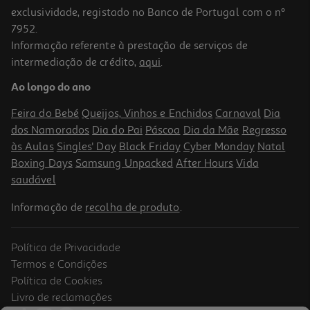
exclusividade, registado no Banco de Portugal com o nº
7952.
Informação referente à prestação de serviços de
4.4
(5)
intermediação de crédito,
aqui
.
Sabonete Sólido Naturals Hidratante Leite De Oliva Palmolive
4x90gr
Ao longo do ano
9.97 €/Kg
Feira do Bebé
Queijos, Vinhos e Enchidos
Carnaval
Dia
3,59 €
dos Namorados
Dia do Pai
Páscoa
Dia da Mãe
Regresso
às Aulas
Singles' Day
Black Friday
Cyber Monday
Natal
Boxing Days
Samsung Unpacked
After Hours
Vida
saudável
Informação de
recolha de produto
.
Política de Privacidade
Termos e Condições
Política de Cookies
Livro de reclamações