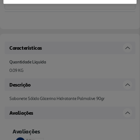
Características
Quantidade Liquida
0.09 KG
Descrição
Sabonete Sólido Glicerina Hidratante Palmolive 90gr
Avaliações