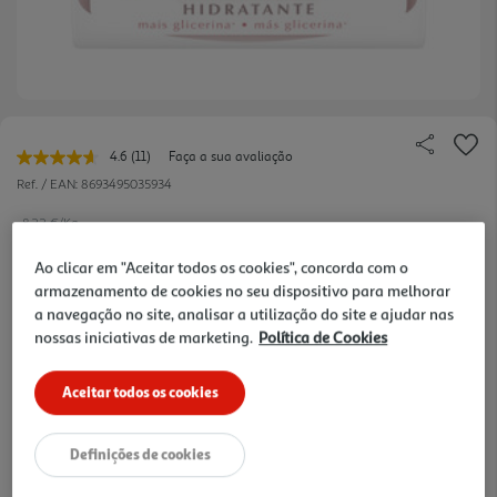
4.6
(11)
Faça a sua avaliação
Leu
11
Ref. / EAN:
8693495035934
avaliações.
Link
8.22 €/Kg
para
a
Ao clicar em "Aceitar todos os cookies", concorda com o
-25%
mesma
página.
armazenamento de cookies no seu dispositivo para melhorar
a navegação no site, analisar a utilização do site e ajudar nas
Price reduced from
to
0,99 €
nossas iniciativas de marketing.
Política de Cookies
0,74 €
Promoção:
de 4/8/2026 a 23/8/2026
Aceitar todos os cookies
Notas de preparação
Definições de cookies