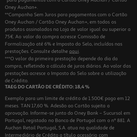
Oney Auchan+.
**Campanha Sem Juros para pagamentos com o Cartão
Oney Auchan / Cartão Oney Auchan+, em todos os
produtos assinalados na Loja de valor igual ou superior a
75€. Ao valor da compra acresce Comissão de
Formalização até 6% e Imposto do Selo, incluídos nas
prestações. Consulte detalhe
aqui
.
5.0
(2)
Sabonete Sólido Naturals Hidratante Leite De Amêndoas
***O valor da primeira prestação depende do dia da
Palmolive 4x90gr
compra, refletindo o cálculo de juros diários. Ao valor das
9.97 €/Kg
prestações acresce o Imposto do Selo sobre a utilização
3,59 €
de Crédito.
TAEG DO CARTÃO DE CRÉDITO: 18,4 %
Exemplo para um limite de crédito de 1.500€ pago em 12
meses. TAN 17,60 %. Adesão ao Cartão sujeita a
aprovação. Informe-se junto do Oney Bank – Sucursal em
Portugal, registado no Banco de Portugal com o nº 881. A
Auchan Retail Portugal, S.A. atua na qualidade de
Intermediário de Crédito a título acessório com