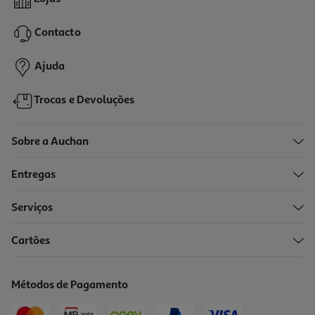
6.56 €/Kg
Contacto
0,59 €
Ajuda
Trocas e Devoluções
Sobre a Auchan
Entregas
Serviços
5.0
(2)
Cartões
Sabonete Musgo Real Grande 160g
12.5 €/Kg
Métodos de Pagamento
2,00 €