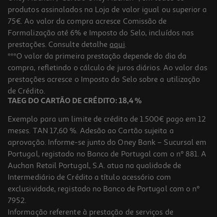
produtos assinalados na Loja de valor igual ou superior a
75€. Ao valor da compra acresce Comissão de
Formalização até 6% e Imposto do Selo, incluídos nas
prestações. Consulte detalhe
aqui
.
4.3
(4)
Sabonete Sólido Nutricuida Mel E Flor De Laranjeira Feno De
***O valor da primeira prestação depende do dia da
Portugal 4x90 G
compra, refletindo o cálculo de juros diários. Ao valor das
13.86 €/Kg
prestações acresce o Imposto do Selo sobre a utilização
4,99 €
de Crédito.
TAEG DO CARTÃO DE CRÉDITO: 18,4 %
Exemplo para um limite de crédito de 1.500€ pago em 12
meses. TAN 17,60 %. Adesão ao Cartão sujeita a
aprovação. Informe-se junto do Oney Bank – Sucursal em
Portugal, registado no Banco de Portugal com o nº 881. A
Auchan Retail Portugal, S.A. atua na qualidade de
Intermediário de Crédito a título acessório com
exclusividade, registado no Banco de Portugal com o nº
7952.
Informação referente à prestação de serviços de