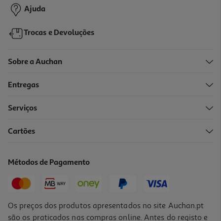
Ajuda
Trocas e Devoluções
Sobre a Auchan
Entregas
Serviços
5.0
(2)
Cartões
Sabonete Sólido Naturals Hidratante Leite De Amêndoas
Palmolive 4x90gr
9.97 €/Kg
Métodos de Pagamento
3,59 €
Os preços dos produtos apresentados no site Auchan.pt
são os praticados nas compras online. Antes do registo e