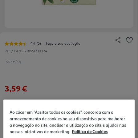
4.4
(5)
Faça a sua avaliação
Leu
5
Ref. / EAN:
8718951739024
avaliações.
Link
9.97 €/Kg
para
a
mesma
página.
3,59 €
Notas de preparação
Ao clicar em "Aceitar todos os cookies", concorda com o
armazenamento de cookies no seu dispositivo para melhorar
a navegação no site, analisar a utilização do site e ajudar nas
nossas iniciativas de marketing.
Política de Cookies