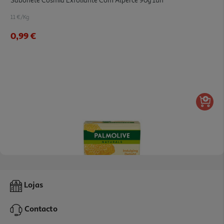
Sabonete Cosmia Exfoliante Com Alperce 90g 1un
11 €/Kg
0,99 €
4.3
(6)
Sabonete Sólido Naturals Hidratante Leite E Mel Palmolive
Lojas
4x90gr
9.97 €/Kg
Contacto
3,59 €