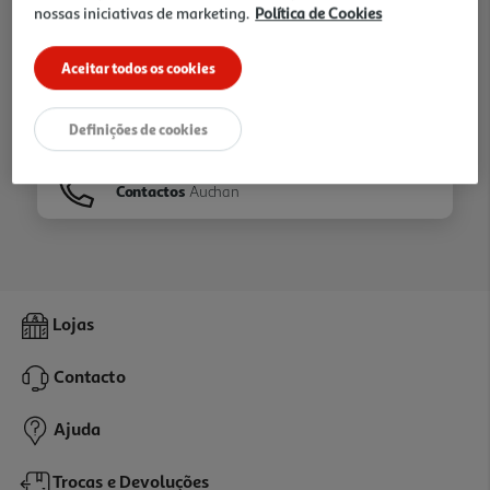
nossas iniciativas de marketing.
Política de Cookies
Ir para
Homepage
Aceitar todos os cookies
Veja os nossos
Folhetos
Definições de cookies
Contactos
Auchan
Lojas
Contacto
Ajuda
Trocas e Devoluções