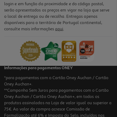
login e em função da proximidade e do código postal,
serão apresentados os preços em vigor na loja que serve
o local de entrega ou de recolha. Entregas apenas
disponíveis para o território de Portugal continental,
consulte mais informações
aqui
.
Informações para pagamentos ONEY
*para pagamentos com o Cartão Oney Auchan / Cartão
Oney Auchan+.
**Campanha Sem Juros para pagamentos com o Cartão
Oney Auchan / Cartão Oney Auchan+, em todos os
produtos assinalados na Loja de valor igual ou superior a
75€. Ao valor da compra acresce Comissão de
Formalização até 6% e Imposto do Selo, incluídos nas