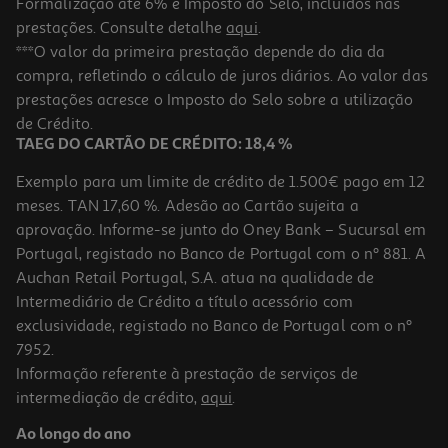
Formalização até 6% e Imposto do Selo, incluídos nas
prestações. Consulte detalhe
aqui
.
5.0
(3)
Loção Dystron Íntima Sensitive 200ml
***O valor da primeira prestação depende do dia da
compra, refletindo o cálculo de juros diários. Ao valor das
24 €/Lt
prestações acresce o Imposto do Selo sobre a utilização
4,80 €
de Crédito.
TAEG DO CARTÃO DE CRÉDITO: 18,4 %
Exemplo para um limite de crédito de 1.500€ pago em 12
meses. TAN 17,60 %. Adesão ao Cartão sujeita a
aprovação. Informe-se junto do Oney Bank – Sucursal em
Portugal, registado no Banco de Portugal com o nº 881. A
Auchan Retail Portugal, S.A. atua na qualidade de
Intermediário de Crédito a título acessório com
exclusividade, registado no Banco de Portugal com o nº
7952.
Informação referente à prestação de serviços de
5.0
(3)
intermediação de crédito,
aqui
.
Gel Íntimo Tomilho E Própolis Fresh & Clean 250 Ml
Ao longo do ano
22.76 €/Lt