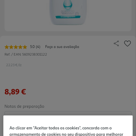
5.0
(4)
Faça a sua avaliação
Leu
4
Ref. / EAN:
5609238301122
avaliações.
Link
22.23 €/Lt
para
a
mesma
página.
8,89 €
Notas de preparação
Ao clicar em "Aceitar todos os cookies", concorda com o
armazenamento de cookies no seu dispositivo para melhorar