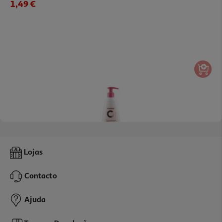
1,49 €
4.1
(23)
Gel Cosmia Íntimo Calmante Água Hamamelis 200ml
Lojas
7.45 €/Lt
Contacto
1,49 €
Ajuda