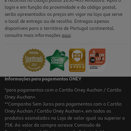
e recolhas no código postal 2650-435 Amadora. Após o
login e em função da proximidade e do código postal,
serão apresentados os preços em vigor na loja que serve
o local de entrega ou de recolha. Entregas apenas
disponíveis para o território de Portugal continental,
consulte mais informações
aqui
.
Deo Spray Intimo Vagisil Spray 250 Ml
5.59 €/un
5,59 €
Informações para pagamentos ONEY
*para pagamentos com o Cartão Oney Auchan / Cartão
Oney Auchan+.
**Campanha Sem Juros para pagamentos com o Cartão
Oney Auchan / Cartão Oney Auchan+, em todos os
produtos assinalados na Loja de valor igual ou superior a
75€. Ao valor da compra acresce Comissão de