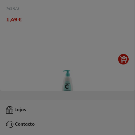
7.45 €/Lt
1,49 €
4.2
(12)
Gel Cosmia Íntimo Frescura Com Aloé Vera 200ml
Lojas
7.45 €/Lt
Contacto
1,49 €