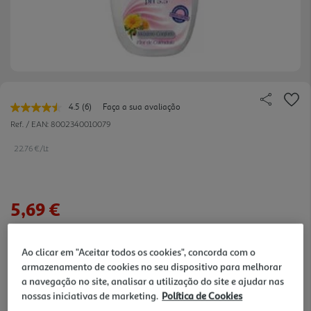
4.5
(6)
Faça a sua avaliação
Leu
6
Ref. / EAN:
8002340010079
avaliações.
Link
22.76 €/Lt
para
a
mesma
página.
5,69 €
Notas de preparação
Ao clicar em "Aceitar todos os cookies", concorda com o
armazenamento de cookies no seu dispositivo para melhorar
a navegação no site, analisar a utilização do site e ajudar nas
nossas iniciativas de marketing.
Política de Cookies