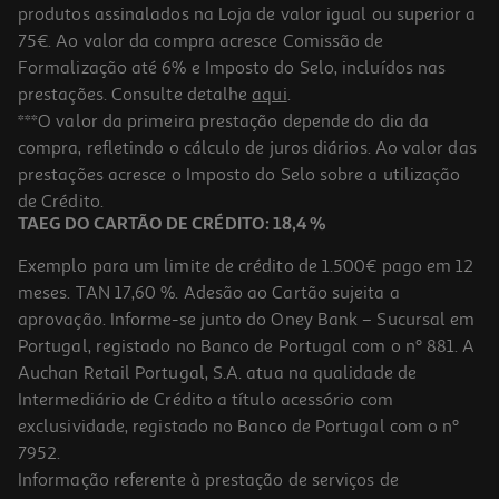
produtos assinalados na Loja de valor igual ou superior a
75€. Ao valor da compra acresce Comissão de
Formalização até 6% e Imposto do Selo, incluídos nas
prestações. Consulte detalhe
aqui
.
5.0
(4)
Gel Dystron Íntimo Deoprotect 400ml
***O valor da primeira prestação depende do dia da
compra, refletindo o cálculo de juros diários. Ao valor das
22.23 €/Lt
prestações acresce o Imposto do Selo sobre a utilização
8,89 €
de Crédito.
TAEG DO CARTÃO DE CRÉDITO: 18,4 %
Exemplo para um limite de crédito de 1.500€ pago em 12
meses. TAN 17,60 %. Adesão ao Cartão sujeita a
aprovação. Informe-se junto do Oney Bank – Sucursal em
Portugal, registado no Banco de Portugal com o nº 881. A
Auchan Retail Portugal, S.A. atua na qualidade de
Intermediário de Crédito a título acessório com
exclusividade, registado no Banco de Portugal com o nº
7952.
Informação referente à prestação de serviços de