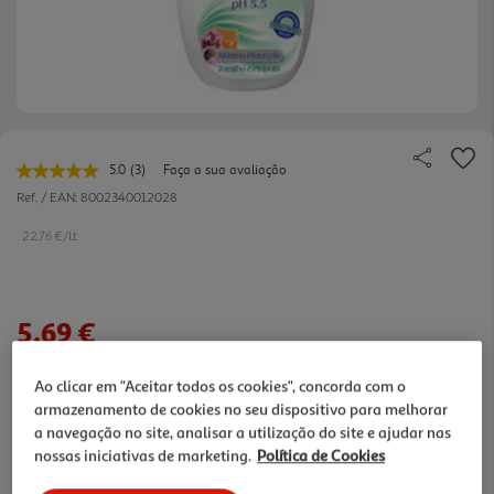
5.0
(3)
Faça a sua avaliação
Leu
3
Ref. / EAN:
8002340012028
avaliações.
Link
22.76 €/Lt
para
a
mesma
página.
5,69 €
Ao clicar em "Aceitar todos os cookies", concorda com o
Notas de preparação
armazenamento de cookies no seu dispositivo para melhorar
a navegação no site, analisar a utilização do site e ajudar nas
nossas iniciativas de marketing.
Política de Cookies