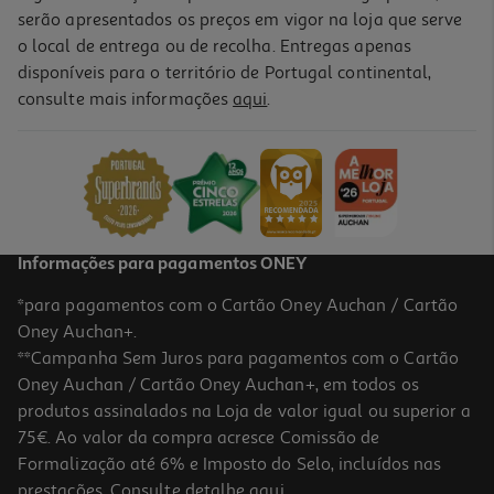
serão apresentados os preços em vigor na loja que serve
o local de entrega ou de recolha. Entregas apenas
disponíveis para o território de Portugal continental,
5.0
(1)
consulte mais informações
aqui
.
Gel Íntimo Nivea Mild Comfort 250 Ml
21.56 €/Lt
5,39 €
Informações para pagamentos ONEY
*para pagamentos com o Cartão Oney Auchan / Cartão
Oney Auchan+.
**Campanha Sem Juros para pagamentos com o Cartão
Oney Auchan / Cartão Oney Auchan+, em todos os
produtos assinalados na Loja de valor igual ou superior a
75€. Ao valor da compra acresce Comissão de
Formalização até 6% e Imposto do Selo, incluídos nas
prestações. Consulte detalhe
aqui
.