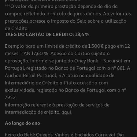
4.5
(6)
Gel Íntimo Flor De Calêndula Fresh & Clean 250 Ml
***O valor da primeira prestação depende do dia da
compra, refletindo o cálculo de juros diários. Ao valor das
22.76 €/Lt
prestações acresce o Imposto do Selo sobre a utilização
5,69 €
de Crédito.
TAEG DO CARTÃO DE CRÉDITO: 18,4 %
Exemplo para um limite de crédito de 1.500€ pago em 12
meses. TAN 17,60 %. Adesão ao Cartão sujeita a
aprovação. Informe-se junto do Oney Bank – Sucursal em
Portugal, registado no Banco de Portugal com o nº 881. A
Auchan Retail Portugal, S.A. atua na qualidade de
Intermediário de Crédito a título acessório com
exclusividade, registado no Banco de Portugal com o nº
7952.
Informação referente à prestação de serviços de
5.0
(3)
intermediação de crédito,
aqui
.
Loção Dystron Íntima Sensitive 200ml
Ao longo do ano
24 €/Lt
Feira do Bebé
Queijos, Vinhos e Enchidos
Carnaval
Dia
4,80 €