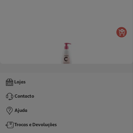
4.1
(23)
Gel Cosmia Íntimo Calmante Água Hamamelis 200ml
Lojas
7.45 €/Lt
Contacto
1,49 €
Ajuda
Trocas e Devoluções