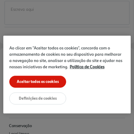
Ao clicar em "Aceitar todos os cookies", concorda com o
armazenamento de cookies no seu dispositivo para melhorar
a navegação no site, analisar a utilização do site e ajudar nas
Informações de Marketing
nossas iniciativas de marketing.
Política de Cookies
Ajuda a limpar a placa difícil de remover. 25 m
Aceitar todos os cookies
Características
Definições de cookies
Ingredientes/Composição
Nylon, Wax, Mint oil
Conservação
Local limpo