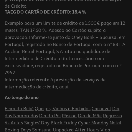
1,25 €
de Crédito.
TAEG DO CARTÃO DE CRÉDITO: 18,4 %
Exemplo para um limite de crédito de 1.500€ pago em 12
meses. TAN 17,60 %. Adesão ao Cartão sujeita a
aprovação. Informe-se junto do Oney Bank – Sucursal em
Portugal, registado no Banco de Portugal com o nº 881. A
Auchan Retail Portugal, S.A. atua na qualidade de
Intermediário de Crédito a título acessório com
exclusividade, registado no Banco de Portugal com o nº
7952.
Informação referente à prestação de serviços de
3.6
(5)
intermediação de crédito,
aqui
.
Fio Dentário Expansivo Sensodyne 50mt
Ao longo do ano
2.99 €/un
Feira do Bebé
Queijos, Vinhos e Enchidos
Carnaval
Dia
2,99 €
dos Namorados
Dia do Pai
Páscoa
Dia da Mãe
Regresso
às Aulas
Singles' Day
Black Friday
Cyber Monday
Natal
Boxing Days
Samsung Unpacked
After Hours
Vida