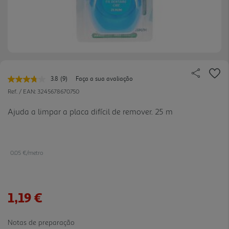
3.8
(9)
Faça a sua avaliação
Leu
9
Ref. / EAN:
3245678670750
avaliações.
Link
Ajuda a limpar a placa difícil de remover. 25 m
para
a
mesma
página.
0.05 €/metro
1,19 €
Notas de preparação