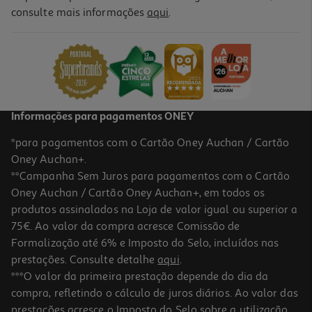
4.4
(5)
consulte mais informações
aqui
.
Escovas Auchan Interdentárias Fina 5un
0.25 €/un
1,25 €
Informações para pagamentos ONEY
*para pagamentos com o Cartão Oney Auchan / Cartão
Oney Auchan+.
**Campanha Sem Juros para pagamentos com o Cartão
Oney Auchan / Cartão Oney Auchan+, em todos os
produtos assinalados na Loja de valor igual ou superior a
75€. Ao valor da compra acresce Comissão de
Formalização até 6% e Imposto do Selo, incluídos nas
prestações. Consulte detalhe
aqui
.
3.7
(7)
Escovas Auchan Interdentárias Nano 5un
***O valor da primeira prestação depende do dia da
compra, refletindo o cálculo de juros diários. Ao valor das
0.25 €/un
prestações acresce o Imposto do Selo sobre a utilização