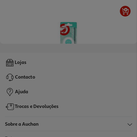
4.2
(16)
Fio Auchan Dentário 50m
Lojas
0.02 €/metro
Contacto
1,19 €
Ajuda
Trocas e Devoluções
Sobre a Auchan