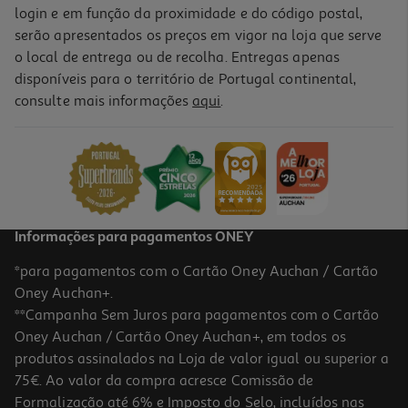
login e em função da proximidade e do código postal,
serão apresentados os preços em vigor na loja que serve
o local de entrega ou de recolha. Entregas apenas
disponíveis para o território de Portugal continental,
consulte mais informações
aqui
.
Informações para pagamentos ONEY
*para pagamentos com o Cartão Oney Auchan / Cartão
Oney Auchan+.
**Campanha Sem Juros para pagamentos com o Cartão
Oney Auchan / Cartão Oney Auchan+, em todos os
produtos assinalados na Loja de valor igual ou superior a
75€. Ao valor da compra acresce Comissão de
Formalização até 6% e Imposto do Selo, incluídos nas