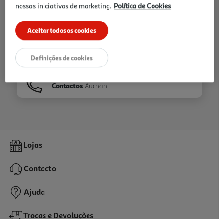
nossas iniciativas de marketing.
Política de Cookies
Ir para
Homepage
Aceitar todos os cookies
Veja os nossos
Folhetos
Definições de cookies
Contactos
Auchan
Lojas
Contacto
Ajuda
Trocas e Devoluções