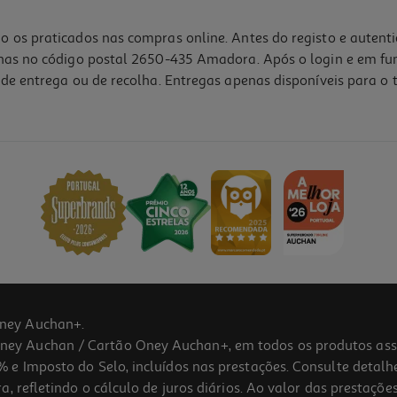
o os praticados nas compras online. Antes do registo e autent
lhas no código postal 2650-435 Amadora. Após o login e em fu
de entrega ou de recolha. Entregas apenas disponíveis para o t
3.5
(2)
ney Auchan+.
 Auchan / Cartão Oney Auchan+, em todos os produtos assina
 e Imposto do Selo, incluídos nas prestações. Consulte detal
 refletindo o cálculo de juros diários. Ao valor das prestações