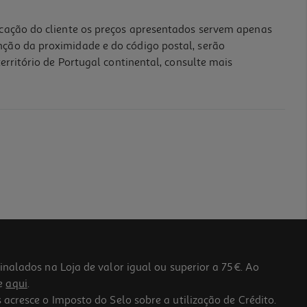
icação do cliente os preços apresentados servem apenas
nção da proximidade e do código postal, serão
erritório de Portugal continental, consulte mais
lados na Loja de valor igual ou superior a 75€. Ao
he
aqui
.
 acresce o Imposto do Selo sobre a utilização de Crédito.