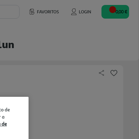
FAVORITOS
LOGIN
0,00 €
1un
to de
r a
a de