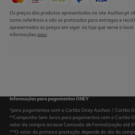
Os preços dos produtos apresentados no site Auchan.pt sã
como referência e são os praticados para entregas e reco
apresentados os preços em vigor na loja que serve o local 
informações
aqui
.
Escova Auchan Dentes Completa Suave 1un
1.05 €/un
1,05 €
Informações para pagamentos ONEY
*para pagamentos com o Cartão Oney Auchan / Cartão O
**Campanha Sem Juros para pagamentos com o Cartão Oney
valor da compra acresce Comissão de Formalização até 6%
***O valor da primeira prestação depende do dia da compra,