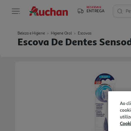
RESERVAR
ENTREGA
Pe
Beleza e Higiene
Higiene Oral
Escovas
Escova De Dentes Sensod
Ao cl
cooki
utili
Cook