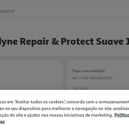
squisar
yne Repair & Protect Suave 
Faça a sua avaliação
Ref. / EAN:
5054563019332
3.36 €/un
icar em "Aceitar todos os cookies", concorda com o armazenamen
es no seu dispositivo para melhorar a navegação no site, analisa
3,36 €
zação do site e ajudar nas nossas iniciativas de marketing.
Polític
ies
Notas de preparação