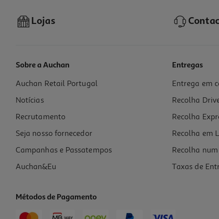
Lojas
Contac
Sobre a Auchan
Entregas
Auchan Retail Portugal
Entrega em c
Escova Dentes Auchan Sensitive Extra Suave 1 Un
Notícias
Recolha Driv
0.99 €/un
Recrutamento
Recolha Expr
0,99 €
Seja nosso fornecedor
Recolha em L
Campanhas e Passatempos
Recolha num 
Auchan&Eu
Taxas de Ent
Métodos de Pagamento