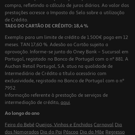
Recargas
compra, refletindo o cálculo de juros diários. Ao valor das
2.49 €/un
prestações acresce o Imposto do Selo sobre a utilização
2,49 €
de Crédito.
TAEG DO CARTÃO DE CRÉDITO: 18,4 %
Exemplo para um limite de crédito de 1.500€ pago em 12
meses. TAN 17,60 %. Adesão ao Cartão sujeita a
aprovação. Informe-se junto do Oney Bank – Sucursal em
Portugal, registado no Banco de Portugal com o nº 881. A
Auchan Retail Portugal, S.A. atua na qualidade de
Intermediário de Crédito a título acessório com
exclusividade, registado no Banco de Portugal com o nº
7952.
Informação referente à prestação de serviços de
4.0
(4)
intermediação de crédito,
aqui
.
Escova Auchan Dentes Com Tampa Completa Média 1un
Ao longo do ano
1.05 €/un
Feira do Bebé
Queijos, Vinhos e Enchidos
Carnaval
Dia
1,05 €
dos Namorados
Dia do Pai
Páscoa
Dia da Mãe
Regresso