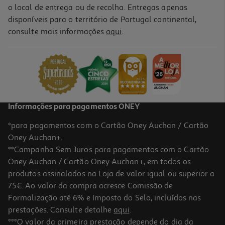
o local de entrega ou de recolha. Entregas apenas
disponíveis para o território de Portugal continental,
consulte mais informações
aqui
.
Escova Dentes Auchan Sensível Bambu Suave 1 Un
2.09 €/un
2,09 €
Informações para pagamentos ONEY
*para pagamentos com o Cartão Oney Auchan / Cartão
Oney Auchan+.
**Campanha Sem Juros para pagamentos com o Cartão
Oney Auchan / Cartão Oney Auchan+, em todos os
produtos assinalados na Loja de valor igual ou superior a
75€. Ao valor da compra acresce Comissão de
Formalização até 6% e Imposto do Selo, incluídos nas
prestações. Consulte detalhe
aqui
.
4.5
(2)
Escova Dentes Auchan Cabeça Trocável Clássica Média 1 Cabo + 2
***O valor da primeira prestação depende do dia da