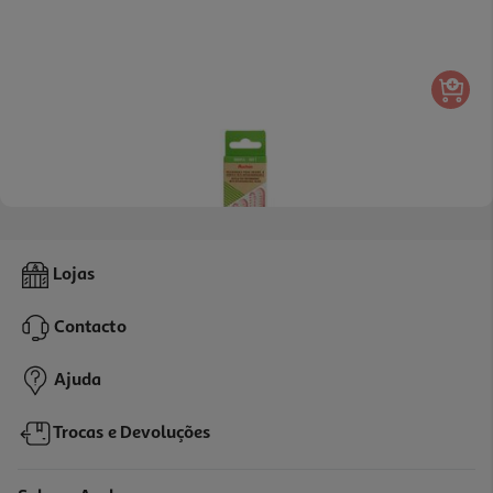
4.0
(1)
Recarga Escova Dentes Auchan Cabeça Trocável Sensível Suave
Lojas
2un
0.8 €/un
Contacto
1,59 €
Ajuda
Trocas e Devoluções