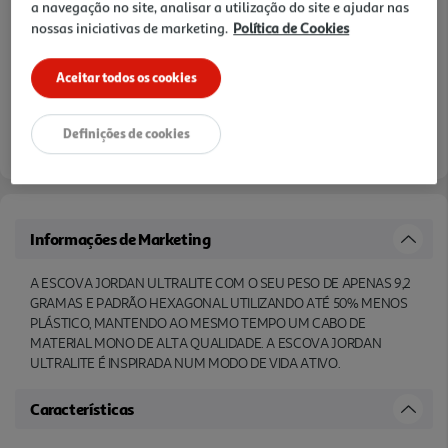
a navegação no site, analisar a utilização do site e ajudar nas
Notas de preparação
nossas iniciativas de marketing.
Política de Cookies
Aceitar todos os cookies
Definições de cookies
Informações de Marketing
A ESCOVA JORDAN ULTRALITE COM O SEU PESO DE APENAS 9,2
GRAMAS E PADRÃO HEXAGONAL UTILIZANDO ATÉ 50% MENOS
PLÁSTICO, MANTENDO AO MESMO TEMPO UM CABO DE
MATERIAL MONO DE ALTA QUALIDADE. A ESCOVA JORDAN
ULTRALITE É INSPIRADA NUM MODO DE VIDA ATIVO.
Características