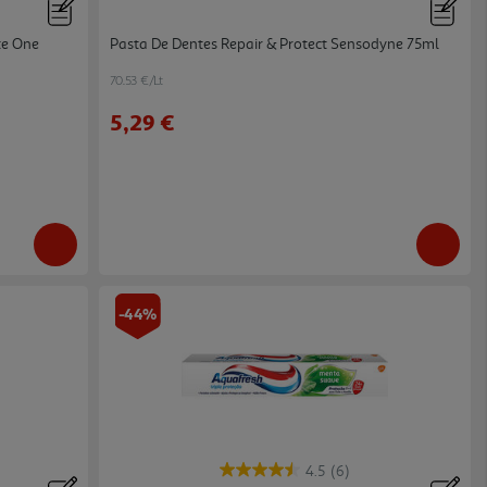
te One
Pasta De Dentes Repair & Protect Sensodyne 75ml
70.53 €/Lt
5,29 €
-44%
4.5
(6)