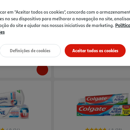
4.3
(11)
4.8
(21)
icar em "Aceitar todos os cookies", concorda com o armazenamen
resca Aquafresh 75ml
Pasta De Dentes Branqueadora Max Whit
es no seu dispositivo para melhorar a navegação no site, analisa
75ml
zação do site e ajudar nas nossas iniciativas de marketing.
Polític
28.8 €/Lt
ies
2,16 €
NCLUÍDO
Definições de cookies
Aceitar todos os cookies