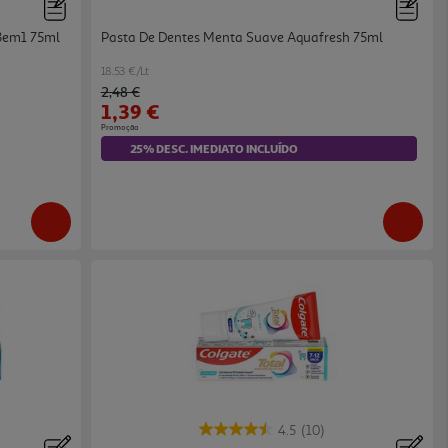
 3em1 75ml
Pasta De Dentes Menta Suave Aquafresh 75ml
18.53 €/Lt
Price reduced from
to
2,48 €
1,39 €
Promoção
25% DESC. IMEDIATO INCLUÍDO
4.5
(10)