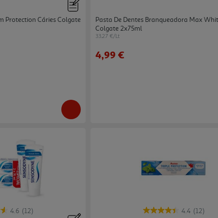
 Protection Cáries Colgate
Pasta De Dentes Branqueadora Max Whi
Colgate 2x75ml
33.27 €/Lt
4,99 €
4.6
(12)
4.4
(12)