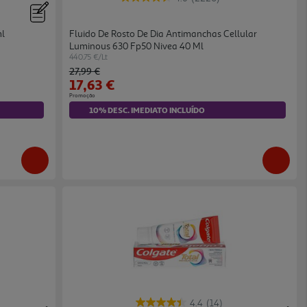
ml
Fluido De Rosto De Dia Antimanchas Cellular
Luminous 630 Fp50 Nivea 40 Ml
440.75 €/Lt
Price reduced from
to
27,99 €
17,63 €
Promoção
10% DESC. IMEDIATO INCLUÍDO
4.4
(14)