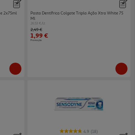
ne 2x75ml
Pasta Dentífrica Colgate Tripla Ação Xtra White 75
Ml
26.53 €/Lt
Price reduced from
to
2,49 €
1,99 €
Promoção
4.9
(18)