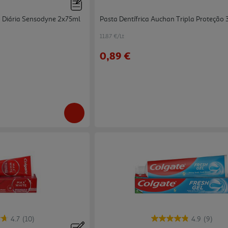
o Diária Sensodyne 2x75ml
Pasta Dentífrica Auchan Tripla Proteção
11.87 €/Lt
0,89 €
4.7
(10)
4.9
(9)