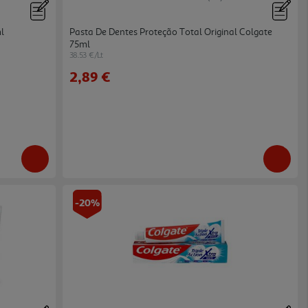
ml
Pasta De Dentes Proteção Total Original Colgate
75ml
38.53 €/Lt
2,89 €
-20%