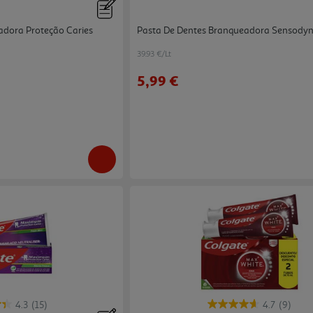
adora Proteção Caries
Pasta De Dentes Branqueadora Sensody
39.93 €/Lt
5,99 €
4.3
(15)
4.7
(9)