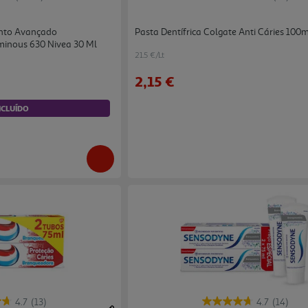
nto Avançado
Pasta Dentífrica Colgate Anti Cáries 100
minous 630 Nivea 30 Ml
21.5 €/Lt
2,15 €
NCLUÍDO
4.7
(13)
4.7
(14)