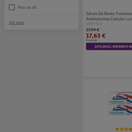
Mais de 4€
Refine by Preço: Mais de 4€
Sérum De Rosto Tratame
Antimanchas Cellular Lu
Ver mais
587.67 €/Lt
Price reduced from
to
27,99 €
17,63 €
Promoção
10% DESC. IMEDIATO I