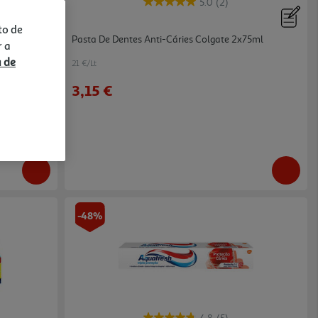
5.0
(2)
to de
e Colgate
Pasta De Dentes Anti-Cáries Colgate 2x75ml
r a
a de
21 €/Lt
3,15 €
-48%