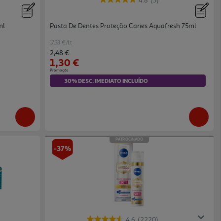
4.8
(5)
ml
Pasta De Dentes Proteção Caries Aquafresh 75ml
17.33 €/Lt
Price reduced from
to
2,48 €
1,30 €
Promoção
30% DESC. IMEDIATO INCLUÍDO
PATROCINADO
-37%
4.6
(2220)