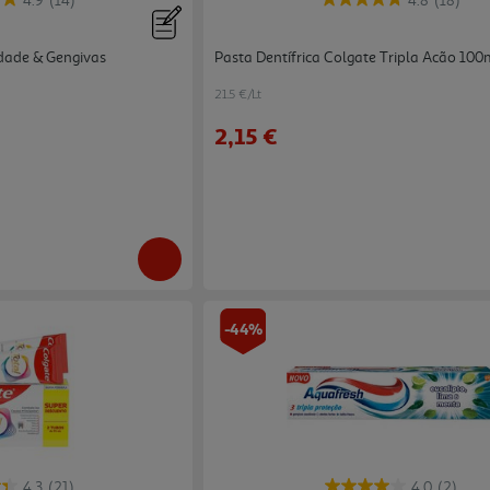
4.9
(14)
4.8
(18)
idade & Gengivas
Pasta Dentífrica Colgate Tripla Acão 100
21.5 €/Lt
2,15 €
-44%
4.3
(21)
4.0
(2)