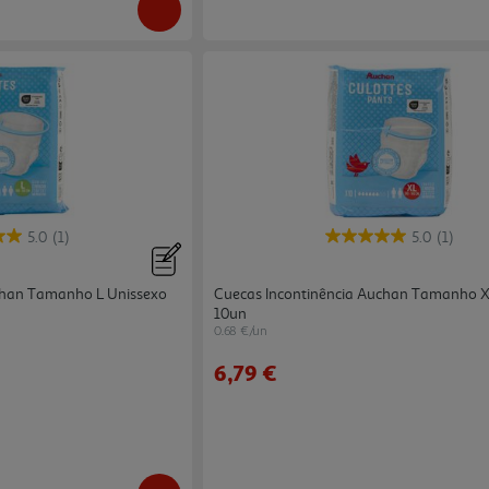
5.0
(1)
5.0
(1)
chan Tamanho L Unissexo
Cuecas Incontinência Auchan Tamanho X
10un
0.68 €/un
6,79 €