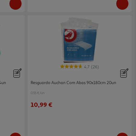
4.7
(26)
64un
Resguardo Auchan Com Abas 90x180cm 20un
0.55 €/un
10,99 €