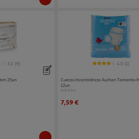
3.2
(9)
4.0
(1)
0cm 25un
Cuecas Incontinência Auchan Tamanho 
12un
0.63 €/un
7,59 €