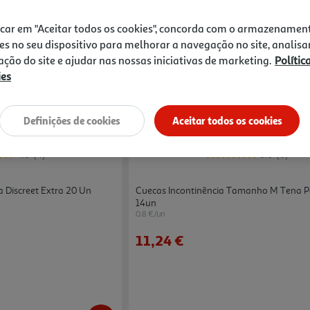
icar em "Aceitar todos os cookies", concorda com o armazenamen
es no seu dispositivo para melhorar a navegação no site, analisa
OCINADO
PATROCINADO
zação do site e ajudar nas nossas iniciativas de marketing.
Polític
ies
Definições de cookies
Aceitar todos os cookies
4.8
(4)
5.0
(6)
a Discreet Extra 20 Un
Cuecas Incontinência Tamanho M Tena P
14un
0.8 €/un
11,24 €