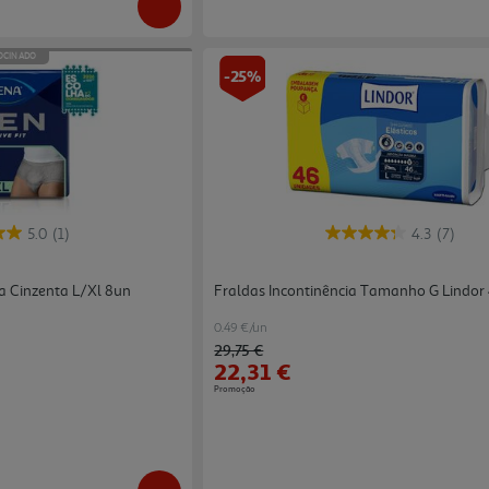
OCINADO
-25%
5.0
(1)
4.3
(7)
a Cinzenta L/xl 8un
Fraldas Incontinência Tamanho G Lindor
0.49 €/un
Price reduced from
to
29,75 €
22,31 €
Promoção