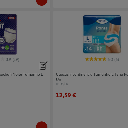
3.9
(19)
5.0
(5)
 Auchan Noite Tamanho L
Cuecas Incontinência Tamanho L Tena Pa
Un
0.9 €/un
12,59 €