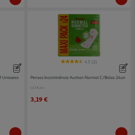
4.5
(2)
M Unissexo
Pensos Incontinência Auchan Normal C/bolsa 24un
0.13 €/un
3,19 €