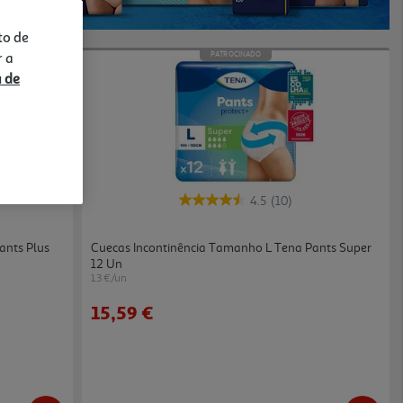
to de
r a
PATROCINADO
a de
4.5
(10)
ants Plus
Cuecas Incontinência Tamanho L Tena Pants Super
12 Un
1.3 €/un
15,59 €