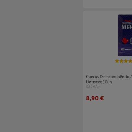
Cuecas De Incontinência
Unissexo 10un
0.89 €/un
8,90 €