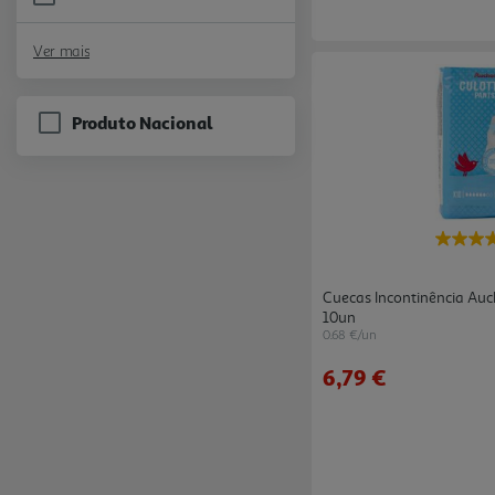
Refine by Marca: CONFORT
Ver mais
Produto Nacional
Cuecas Incontinência Au
10un
0.68 €/un
6,79 €