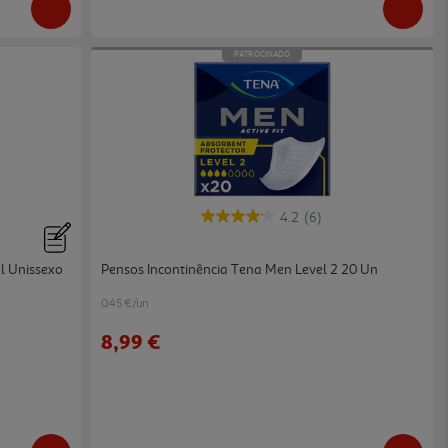
PATROCINADO
4.2
(6)
l Unissexo
Pensos Incontinência Tena Men Level 2 20 Un
0.45 €/un
8,99 €