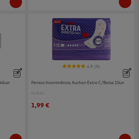
4.9
(9)
 46un
Pensos Incontinência Auchan Extra C/bolsa 10un
0.2 €/un
1,99 €