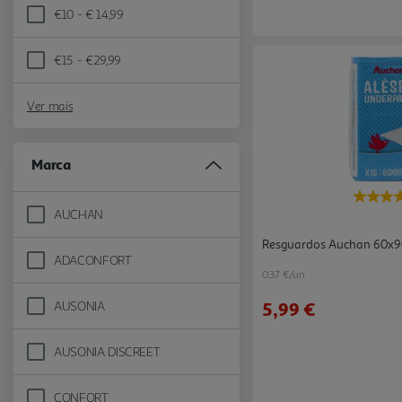
€10 - € 14,99
Refine by Preço: €10 - € 14,99
€15 - €29,99
Refine by Preço: €15 - €29,99
Ver mais
Marca
AUCHAN
Refine by Marca: AUCHAN
Resguardos Auchan 60x
ADACONFORT
Refine by Marca: ADACONFORT
0.37 €/un
AUSONIA
5,99 €
Refine by Marca: AUSONIA
AUSONIA DISCREET
Refine by Marca: AUSONIA DISCREET
CONFORT