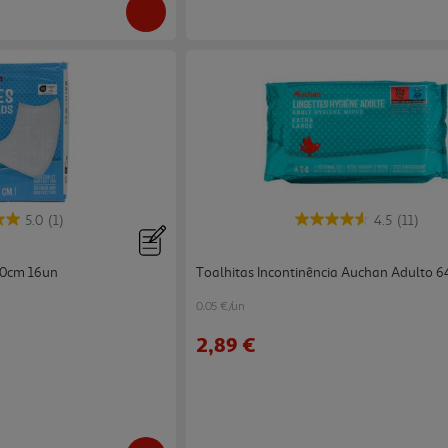
5.0
(1)
4.5
(11)
90cm 16un
Toalhitas Incontinência Auchan Adulto 
0.05 €/un
2,89 €