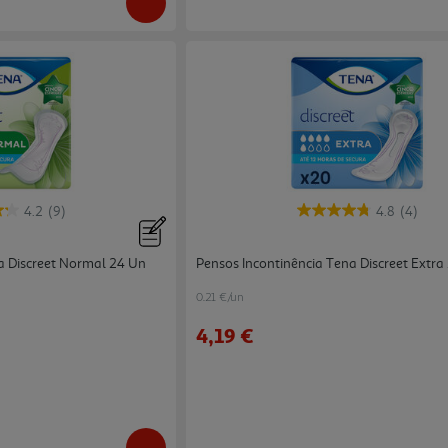
4.2
(9)
4.8
(4)
a Discreet Normal 24 Un
Pensos Incontinência Tena Discreet Extra
0.21 €/un
4,19 €