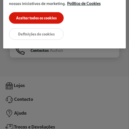
nossas iniciativas de marketing.
Política de Cookies
Ir para
Homepage
Aceitar todos os cookies
Veja os nossos
Folhetos
Definições de cookies
Contactos
Auchan
Lojas
Contacto
Ajuda
Trocas e Devoluções