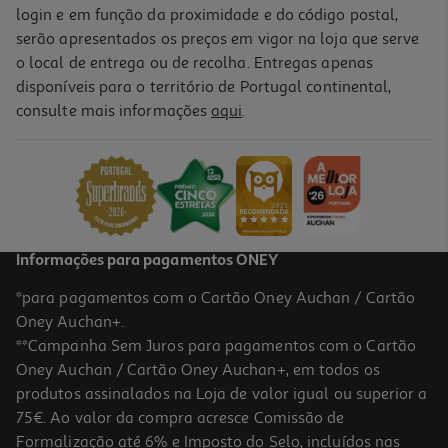
login e em função da proximidade e do código postal,
serão apresentados os preços em vigor na loja que serve
o local de entrega ou de recolha. Entregas apenas
disponíveis para o território de Portugal continental,
consulte mais informações
aqui
.
Informações para pagamentos ONEY
*para pagamentos com o Cartão Oney Auchan / Cartão
Oney Auchan+.
**Campanha Sem Juros para pagamentos com o Cartão
Oney Auchan / Cartão Oney Auchan+, em todos os
produtos assinalados na Loja de valor igual ou superior a
75€. Ao valor da compra acresce Comissão de
Formalização até 6% e Imposto do Selo, incluídos nas