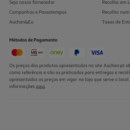
Seja nosso fornecedor
Recolha em L
Campanhas e Passatempos
Recolha num 
Auchan&Eu
Taxas de Ent
Métodos de Pagamento
Os preços dos produtos apresentados no site Auchan.pt sã
como referência e são os praticados para entregas e reco
apresentados os preços em vigor na loja que serve o local 
informações
aqui
.
Batom Gloss L'oréal Make Up Rouge In Love 380 Nu
14.95 €/un
14,95 €