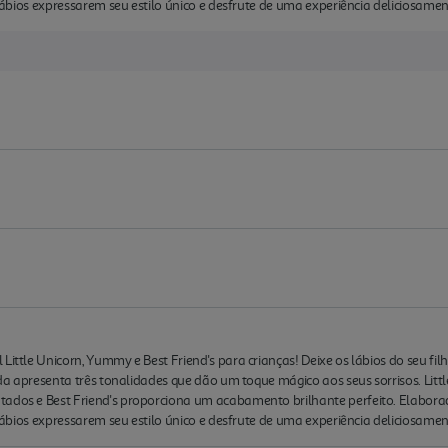
 lábios expressarem seu estilo único e desfrute de uma experiência deliciosamen
 Little Unicorn, Yummy e Best Friend's para crianças! Deixe os lábios do seu f
ada apresenta três tonalidades que dão um toque mágico aos seus sorrisos. Littl
tados e Best Friend's proporciona um acabamento brilhante perfeito. Elabor
 lábios expressarem seu estilo único e desfrute de uma experiência deliciosamen