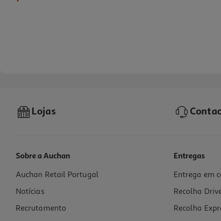
Lojas
Contac
Sobre a Auchan
Entregas
Auchan Retail Portugal
Entrega em c
Batom Gloss L'oréal Make Up Nude Macaron 650 Nu
Notícias
Recolha Driv
14.95 €/un
Recrutamento
Recolha Expr
14,95 €