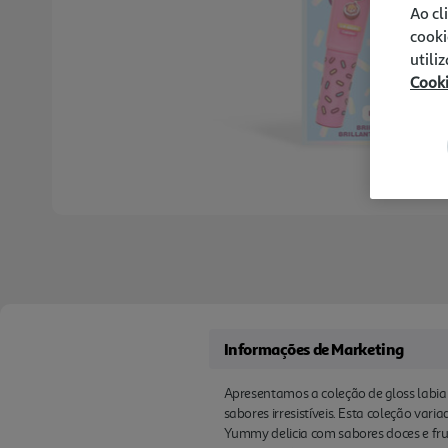
Ao cl
cooki
utili
Cook
Informações de Marketing
Apresentamos a coleção de gloss labial
sabores irresistíveis. Esta coleção vari
Yummy delicia com sabores doces e fru