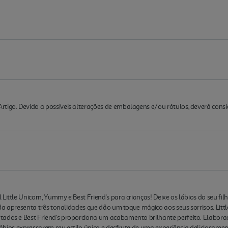
rtigo. Devido a possíveis alterações de embalagens e/ou rótulos, deverá cons
 Little Unicorn, Yummy e Best Friend's para crianças! Deixe os lábios do seu f
ada apresenta três tonalidades que dão um toque mágico aos seus sorrisos. Littl
tados e Best Friend's proporciona um acabamento brilhante perfeito. Elabor
 lábios expressarem seu estilo único e desfrute de uma experiência deliciosamen