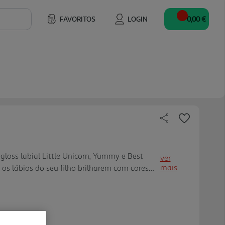
FAVORITOS
LOGIN
0,00 €
loss labial Little Unicorn, Yummy e Best
ver
mais
e os lábios do seu filho brilharem com cores
istíveis. Esta coleção variada apresenta três
e mágico aos seus sorrisos. Little Unicorn
e, Yummy delicia com sabores doces e frutados
 um acabamento brilhante perfeito. Elaborado