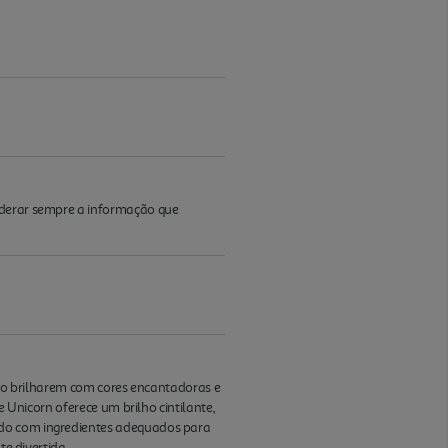
iderar sempre a informação que
ilho brilharem com cores encantadoras e
e Unicorn oferece um brilho cintilante,
ado com ingredientes adequados para
te divertida.