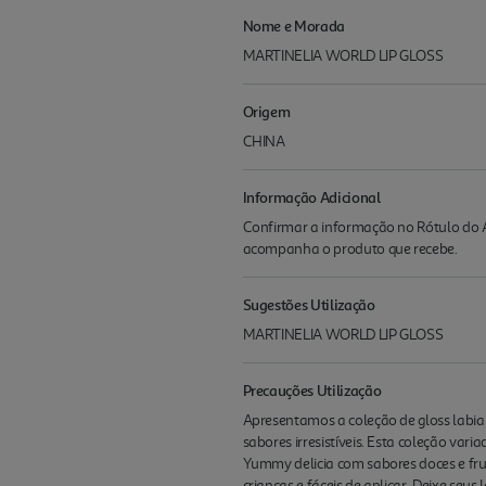
Nome e Morada
MARTINELIA WORLD LIP GLOSS
Origem
CHINA
Informação Adicional
Confirmar a informação no Rótulo do A
acompanha o produto que recebe.
Sugestões Utilização
MARTINELIA WORLD LIP GLOSS
Precauções Utilização
Apresentamos a coleção de gloss labial
sabores irresistíveis. Esta coleção vari
Yummy delicia com sabores doces e fru
crianças e fáceis de aplicar. Deixe seus