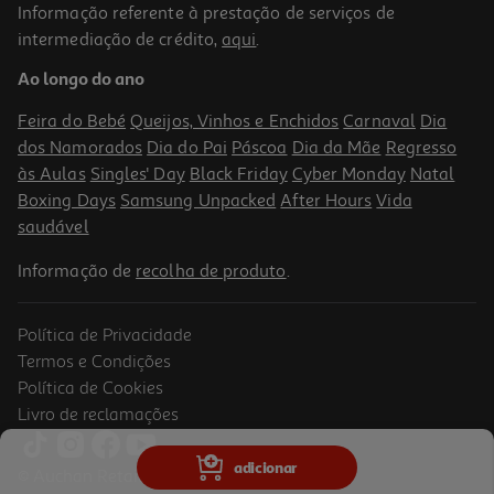
Informação referente à prestação de serviços de
intermediação de crédito,
aqui
.
Ao longo do ano
Feira do Bebé
Queijos, Vinhos e Enchidos
Carnaval
Dia
dos Namorados
Dia do Pai
Páscoa
Dia da Mãe
Regresso
às Aulas
Singles' Day
Black Friday
Cyber Monday
Natal
Boxing Days
Samsung Unpacked
After Hours
Vida
saudável
Informação de
recolha de produto
.
Política de Privacidade
Termos e Condições
Política de Cookies
Livro de reclamações
adicionar
© Auchan Retail Portugal