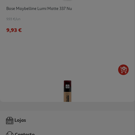
Base Maybelline Lumi Matte 337 Nu
9.93 €/un
9,93 €
4.1
(26)
Base L'oreal Paris Infallible 320 Nu
Lojas
17.99 €/un
Contacto