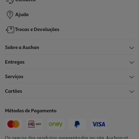
17,99 €
Ajuda
Trocas e Devoluções
Sobre a Auchan
Entregas
Serviços
Cartões
Base Maybelline Lumi Matte 129 Nu
9.93 €/un
Métodos de Pagamento
9,93 €
Os preços dos produtos apresentados no site Auchan.pt