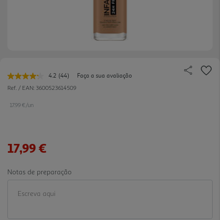
4.2
(44)
Faça a sua avaliação
Leu
44
Ref. / EAN:
3600523614509
avaliações.
Link
17.99 €/un
para
a
mesma
página.
17,99 €
Notas de preparação