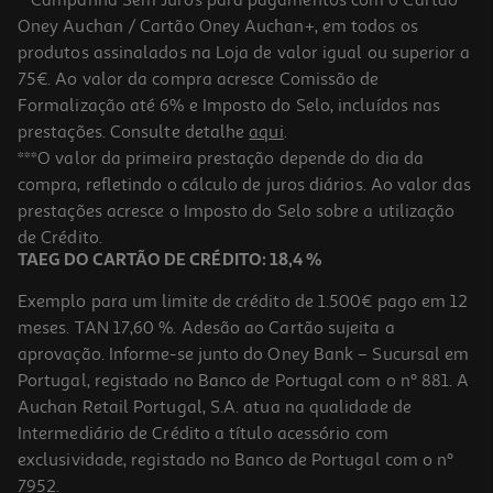
**Campanha Sem Juros para pagamentos com o Cartão
Oney Auchan / Cartão Oney Auchan+, em todos os
produtos assinalados na Loja de valor igual ou superior a
75€. Ao valor da compra acresce Comissão de
Formalização até 6% e Imposto do Selo, incluídos nas
prestações. Consulte detalhe
aqui
.
Base Bb Cream Maybeline Cor 50 Spf 50 1 Un
***O valor da primeira prestação depende do dia da
compra, refletindo o cálculo de juros diários. Ao valor das
4.19 €/un
prestações acresce o Imposto do Selo sobre a utilização
4,19 €
de Crédito.
TAEG DO CARTÃO DE CRÉDITO: 18,4 %
Exemplo para um limite de crédito de 1.500€ pago em 12
meses. TAN 17,60 %. Adesão ao Cartão sujeita a
aprovação. Informe-se junto do Oney Bank – Sucursal em
Portugal, registado no Banco de Portugal com o nº 881. A
Auchan Retail Portugal, S.A. atua na qualidade de
Intermediário de Crédito a título acessório com
exclusividade, registado no Banco de Portugal com o nº
7952.