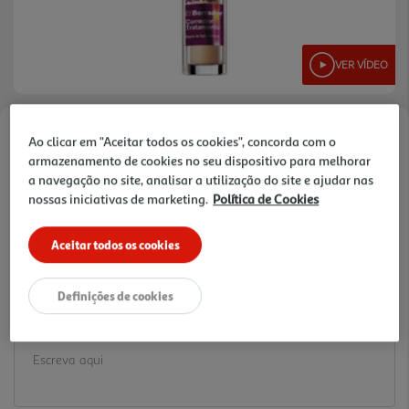
VER VÍDEO
Ao clicar em "Aceitar todos os cookies", concorda com o
Faça a sua avaliação
armazenamento de cookies no seu dispositivo para melhorar
Ref. / EAN:
3600530733644
a navegação no site, analisar a utilização do site e ajudar nas
7.69 €/un
nossas iniciativas de marketing.
Política de Cookies
Aceitar todos os cookies
7,69 €
Definições de cookies
Notas de preparação