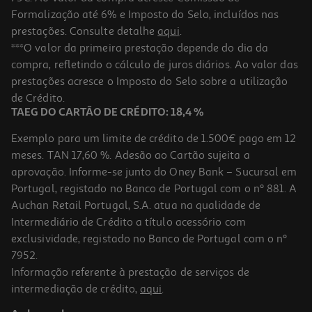
Formalização até 6% e Imposto do Selo, incluídos nas
prestações. Consulte detalhe
aqui
.
Corretor Maybelline Iar Conc 13 Nu
***O valor da primeira prestação depende do dia da
compra, refletindo o cálculo de juros diários. Ao valor das
7.69 €/un
prestações acresce o Imposto do Selo sobre a utilização
7,69 €
de Crédito.
TAEG DO CARTÃO DE CRÉDITO: 18,4 %
Exemplo para um limite de crédito de 1.500€ pago em 12
meses. TAN 17,60 %. Adesão ao Cartão sujeita a
aprovação. Informe-se junto do Oney Bank – Sucursal em
Portugal, registado no Banco de Portugal com o nº 881. A
Auchan Retail Portugal, S.A. atua na qualidade de
Intermediário de Crédito a título acessório com
exclusividade, registado no Banco de Portugal com o nº
7952.
Informação referente à prestação de serviços de
intermediação de crédito,
aqui
.
Corretor Maybelline Iar Conc 04 Nu