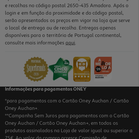
e recolhas no código postal 2650-435 Amadora. Após o
login e em função da proximidade e do código postal,
serão apresentados os preços em vigor na loja que serve
o local de entrega ou de recolha. Entregas apenas
disponíveis para o território de Portugal continental,
5.0
(1)
consulte mais informações
aqui
.
Corretor Maybelline Iar Nude Nu
7.69 €/un
7,69 €
Informações para pagamentos ONEY
*para pagamentos com o Cartão Oney Auchan / Cartão
Oney Auchan+.
**Campanha Sem Juros para pagamentos com o Cartão
Oney Auchan / Cartão Oney Auchan+, em todos os
produtos assinalados na Loja de valor igual ou superior a
75€. Ao valor da compra acresce Comissão de