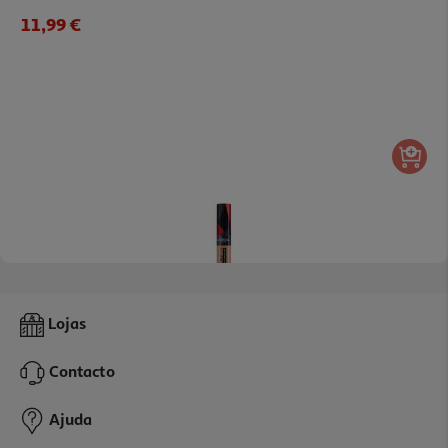
11,99 €
3.0
(1)
Corretor L'oréal Paris Infaillible More Than 328 Nu
Lojas
12.29 €/un
Contacto
12,29 €
Ajuda