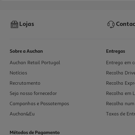
Lojas
Contac
Sobre a Auchan
Entregas
Auchan Retail Portugal
Entrega em c
Eau De Toilette Frozen Ii 30ml
Notícias
Recolha Driv
258.33 €/Lt
Recrutamento
Recolha Expr
7,75 €
Seja nosso fornecedor
Recolha em L
Campanhas e Passatempos
Recolha num 
Auchan&Eu
Taxas de Ent
Métodos de Pagamento