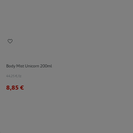
Body Mist Unicorn 200ml
44.25 €/Lt
8,85 €