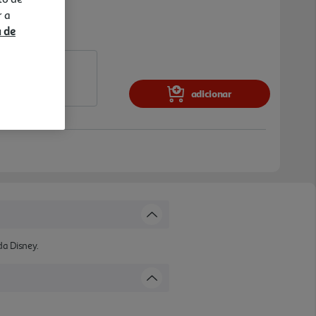
r a
a de
adicionar
da Disney.