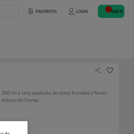
FAVORITOS
LOGIN
0,00 €
t 200 ml é uma explosão de notas frutadas e florais
 mágico da Disney.
to de