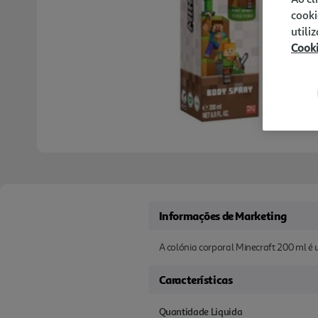
cooki
utili
Cook
Informações de Marketing
A colónia corporal Minecraft 200 ml é
Características
Quantidade Liquida