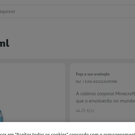
squisar
ml
Faça a sua avaliação
Ref. / EAN:
8411114095998
A colónia corporal Minecraf
que o envolverão no mundo
44.25 €/Lt
icar em "Aceitar todos os cookies", concorda com o armazenamen