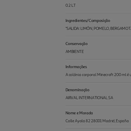
0.2 LT
Ingredientes/Composição
"SALIDA: LIMÓN, POMELO, BERGAMOTA
Conservação
AMBIENTE
Informações
A colónia corporal Minecraft 200 ml é
Denominação
AIRVAL INTERNATIONAL SA
Nome e Morada
Calle Ayala 82 28001 Madrid, España