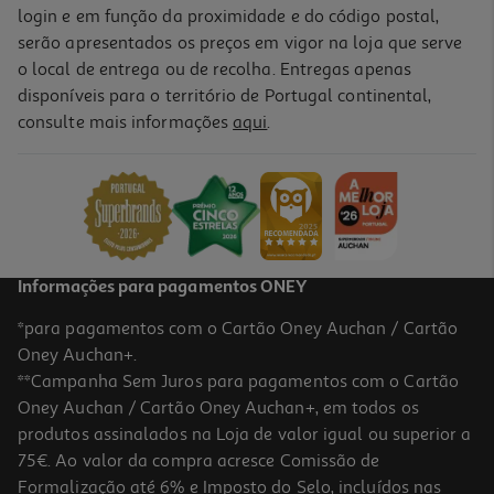
login e em função da proximidade e do código postal,
serão apresentados os preços em vigor na loja que serve
o local de entrega ou de recolha. Entregas apenas
disponíveis para o território de Portugal continental,
consulte mais informações
aqui
.
Informações para pagamentos ONEY
*para pagamentos com o Cartão Oney Auchan / Cartão
Oney Auchan+.
**Campanha Sem Juros para pagamentos com o Cartão
Oney Auchan / Cartão Oney Auchan+, em todos os
produtos assinalados na Loja de valor igual ou superior a
75€. Ao valor da compra acresce Comissão de
Formalização até 6% e Imposto do Selo, incluídos nas