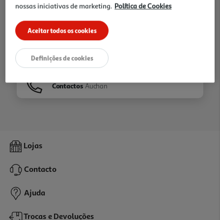
nossas iniciativas de marketing.
Política de Cookies
Ir para
Homepage
Aceitar todos os cookies
Veja os nossos
Folhetos
Definições de cookies
Contactos
Auchan
Lojas
Contacto
Ajuda
Trocas e Devoluções