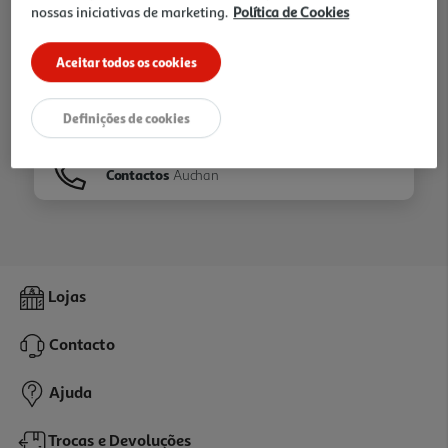
nossas iniciativas de marketing.
Política de Cookies
Ir para
Homepage
Aceitar todos os cookies
Veja os nossos
Folhetos
Definições de cookies
Contactos
Auchan
Lojas
Contacto
Ajuda
Trocas e Devoluções