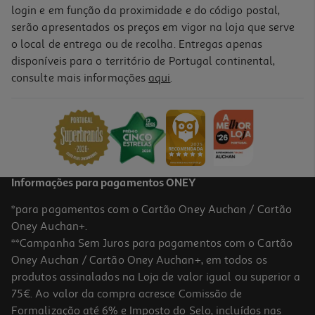
login e em função da proximidade e do código postal,
serão apresentados os preços em vigor na loja que serve
o local de entrega ou de recolha. Entregas apenas
disponíveis para o território de Portugal continental,
consulte mais informações
aqui
.
Informações para pagamentos ONEY
*para pagamentos com o Cartão Oney Auchan / Cartão
Oney Auchan+.
**Campanha Sem Juros para pagamentos com o Cartão
Oney Auchan / Cartão Oney Auchan+, em todos os
produtos assinalados na Loja de valor igual ou superior a
75€. Ao valor da compra acresce Comissão de
Formalização até 6% e Imposto do Selo, incluídos nas