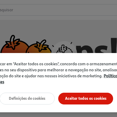
squisar
icar em "Aceitar todos os cookies", concorda com o armazenamen
es no seu dispositivo para melhorar a navegação no site, analisa
zação do site e ajudar nas nossas iniciativas de marketing.
Polític
ies
Não temos o que procura.
Vamos tentar de novo?
Definições de cookies
Aceitar todos os cookies