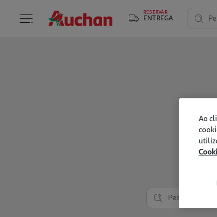
RESERVAR
ENTREGA
Pe
Ao cl
cooki
utili
Cook