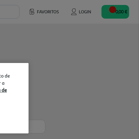
FAVORITOS
LOGIN
0,00 €
to de
r a
a de