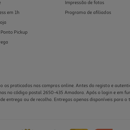
e
Impressão de fotos
ess em 1h
Programa de afiliados
oja
Ponto Pickup
rega
o os praticados nas compras online. Antes do registo e autent
lhas no código postal 2650-435 Amadora. Após o login e em fu
de entrega ou de recolha. Entregas apenas disponíveis para o t