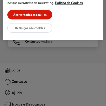
nossas iniciativas de marketing.
Política de Cookies
Ir para
Homepage
Aceitar todos os cookies
Veja os nossos
Folhetos
Definições de cookies
Contactos
Auchan
Lojas
Contacto
Ajuda
Trocas e Devoluções