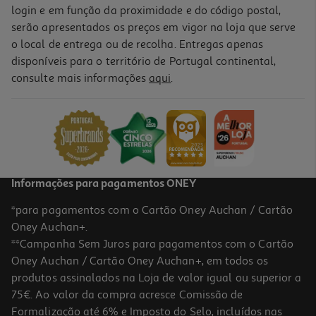
login e em função da proximidade e do código postal,
serão apresentados os preços em vigor na loja que serve
o local de entrega ou de recolha. Entregas apenas
disponíveis para o território de Portugal continental,
consulte mais informações
aqui
.
Informações para pagamentos ONEY
*para pagamentos com o Cartão Oney Auchan / Cartão
Oney Auchan+.
**Campanha Sem Juros para pagamentos com o Cartão
Oney Auchan / Cartão Oney Auchan+, em todos os
produtos assinalados na Loja de valor igual ou superior a
75€. Ao valor da compra acresce Comissão de
Formalização até 6% e Imposto do Selo, incluídos nas