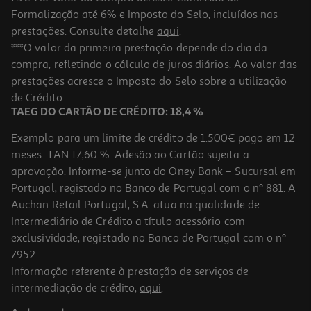
Formalização até 6% e Imposto do Selo, incluídos nas
prestações. Consulte detalhe
aqui
.
Verniz Essie Unhas Color 41 Island Hop Nu
***O valor da primeira prestação depende do dia da
compra, refletindo o cálculo de juros diários. Ao valor das
9.99 €/un
prestações acresce o Imposto do Selo sobre a utilização
9,99 €
de Crédito.
TAEG DO CARTÃO DE CRÉDITO: 18,4 %
Exemplo para um limite de crédito de 1.500€ pago em 12
meses. TAN 17,60 %. Adesão ao Cartão sujeita a
aprovação. Informe-se junto do Oney Bank – Sucursal em
Portugal, registado no Banco de Portugal com o nº 881. A
Auchan Retail Portugal, S.A. atua na qualidade de
Intermediário de Crédito a título acessório com
exclusividade, registado no Banco de Portugal com o nº
7952.
Informação referente à prestação de serviços de
intermediação de crédito,
aqui
.
Maquilhagem Essie Gel Couture 557 Nu