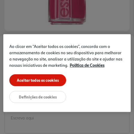
Ao clicar em "Aceitar todos os cookies", concorda com o
Faça a sua avaliação
armazenamento de cookies no seu dispositivo para melhorar
Ref. / EAN:
30095298
a navegação no site, analisar a utilização do site e ajudar nas
9.99 €/un
nossas iniciativas de marketing.
Política de Cookies
Aceitar todos os cookies
9,99 €
Definições de cookies
Notas de preparação