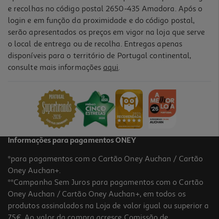
e recolhas no código postal 2650-435 Amadora. Após o
login e em função da proximidade e do código postal,
serão apresentados os preços em vigor na loja que serve
o local de entrega ou de recolha. Entregas apenas
disponíveis para o território de Portugal continental,
consulte mais informações
aqui
.
Verniz Unhas Essie To The Rescue Nu
14.39 €/un
14,39 €
Informações para pagamentos ONEY
*para pagamentos com o Cartão Oney Auchan / Cartão
Oney Auchan+.
**Campanha Sem Juros para pagamentos com o Cartão
Oney Auchan / Cartão Oney Auchan+, em todos os
produtos assinalados na Loja de valor igual ou superior a
75€. Ao valor da compra acresce Comissão de