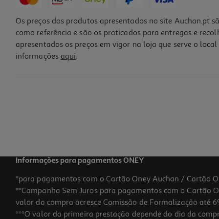
Os preços dos produtos apresentados no site Auchan.pt sã
como referência e são os praticados para entregas e reco
apresentados os preços em vigor na loja que serve o local 
informações
aqui
.
Verniz Unhas Essie Shearling Darling 282 Nu
10.69 €/un
10,69 €
Informações para pagamentos ONEY
*para pagamentos com o Cartão Oney Auchan / Cartão O
**Campanha Sem Juros para pagamentos com o Cartão Oney
valor da compra acresce Comissão de Formalização até 6%
***O valor da primeira prestação depende do dia da compra,