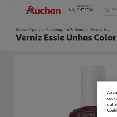
RESERVAR
ENTREGA
Pe
Beleza e Higiene
Maquilhagem e Perfumes
Verniz Unhas
Verniz Essie Unhas Colo
Ao cl
cooki
utili
Cook