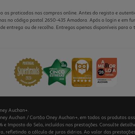
o os praticados nas compras online. Antes do registo e autent
lhas no código postal 2650-435 Amadora. Após o login e em fu
de entrega ou de recolha. Entregas apenas disponíveis para o t
ney Auchan+.
 Auchan / Cartão Oney Auchan+, em todos os produtos assina
 e Imposto do Selo, incluídos nas prestações. Consulte detal
 refletindo o cálculo de juros diários. Ao valor das prestações