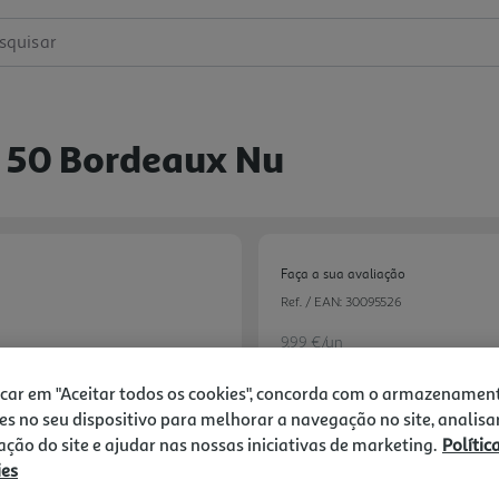
squisar
r 50 Bordeaux Nu
Faça a sua avaliação
Ref. / EAN:
30095526
9.99 €/un
icar em "Aceitar todos os cookies", concorda com o armazenamen
es no seu dispositivo para melhorar a navegação no site, analisa
9,99 €
zação do site e ajudar nas nossas iniciativas de marketing.
Polític
ies
Notas de preparação