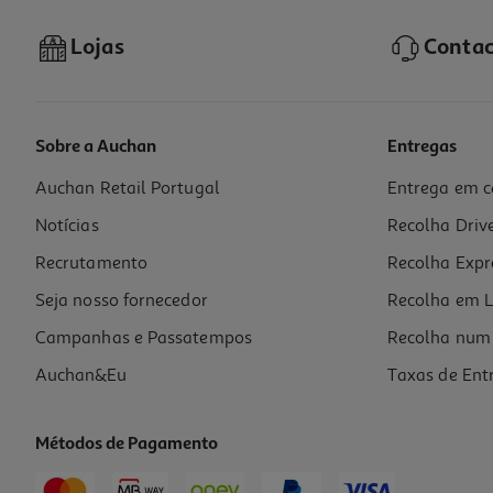
Lojas
Contac
Sobre a Auchan
Entregas
Auchan Retail Portugal
Entrega em c
Verniz Unhas Essie Odd Squad 953 Nu
Notícias
Recolha Driv
10.69 €/un
Recrutamento
Recolha Expr
10,69 €
Seja nosso fornecedor
Recolha em L
Campanhas e Passatempos
Recolha num 
Auchan&Eu
Taxas de Ent
Métodos de Pagamento