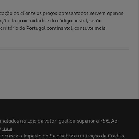
icação do cliente os preços apresentados servem apenas
nção da proximidade e do código postal, serão
erritório de Portugal continental, consulte mais
lados na Loja de valor igual ou superior a 75€. Ao
he
aqui
.
 acresce o Imposto do Selo sobre a utilização de Crédito.