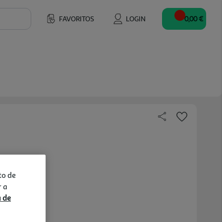
FAVORITOS
LOGIN
0,00 €
to de
r a
a de