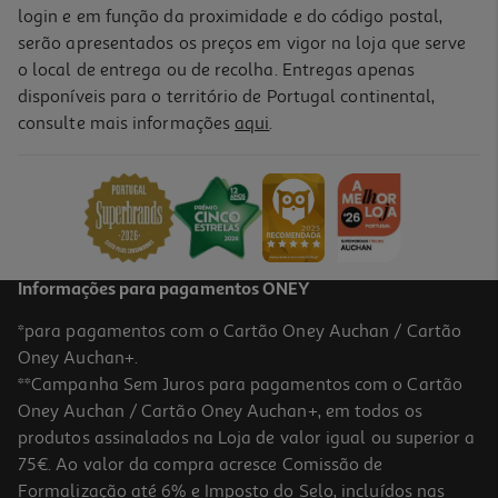
login e em função da proximidade e do código postal,
serão apresentados os preços em vigor na loja que serve
o local de entrega ou de recolha. Entregas apenas
disponíveis para o território de Portugal continental,
consulte mais informações
aqui
.
Informações para pagamentos ONEY
*para pagamentos com o Cartão Oney Auchan / Cartão
Oney Auchan+.
**Campanha Sem Juros para pagamentos com o Cartão
Oney Auchan / Cartão Oney Auchan+, em todos os
produtos assinalados na Loja de valor igual ou superior a
75€. Ao valor da compra acresce Comissão de
Formalização até 6% e Imposto do Selo, incluídos nas