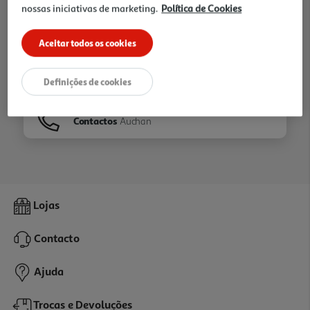
nossas iniciativas de marketing.
Política de Cookies
Ir para
Homepage
Aceitar todos os cookies
Veja os nossos
Folhetos
Definições de cookies
Contactos
Auchan
Lojas
Contacto
Ajuda
Trocas e Devoluções