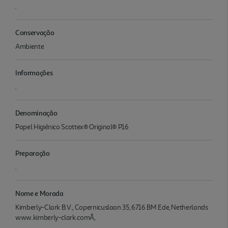
.
Conservação
Ambiente
Informações
.
Denominação
Papel Higiénico Scottex® Original® P16
Preparação
.
Nome e Morada
Kimberly-Clark B.V., Copernicuslaan 35, 6716 BM Ede, Netherlands
www.kimberly-clark.comÃ,