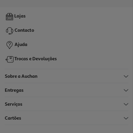
4.7
(42)
Papel Renova Higiénico Super 48 Rolos
Lojas
0.2 €/un
Contacto
9,45 €
Ajuda
Trocas e Devoluções
Sobre a Auchan
Entregas
Serviços
4.3
(93)
Cartões
Papel Renova Higiénico Olé 38 Rolos +10 Rolos
0.15 €/un