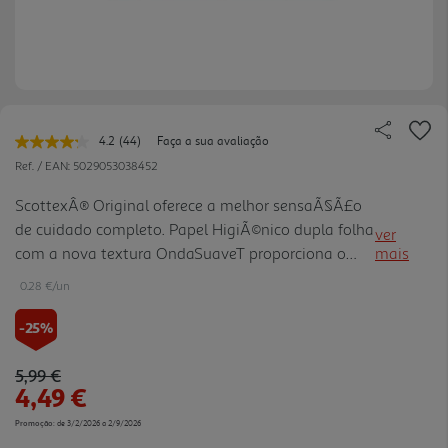
4.2
(44)
Faça a sua avaliação
Leu
44
Ref. / EAN:
5029053038452
avaliações.
Link
ScottexÂ® Original oferece a melhor sensaÃ§Ã£o
para
de cuidado completo. Papel HigiÃ©nico dupla folha
a
ver
mesma
com a nova textura OndaSuaveT proporciona o
mais
página.
equilibrio perfeito entre Higiene, Suavidade e
0.28 €/un
Resistencia. 3 beneficios em 1 so produto.
-25%
Price reduced from
to
5,99 €
4,49 €
Promoção:
de 3/2/2026 a 2/9/2026