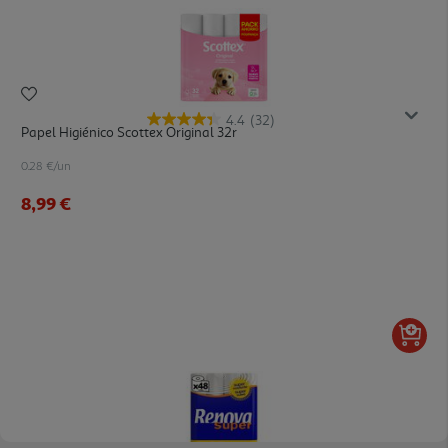
4.4
(32)
Papel Higiénico Scottex Original 32r
0.28 €/un
8,99 €