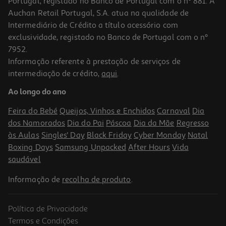
Portugal, registado no Banco de Portugal com o nº 881. A
Auchan Retail Portugal, S.A. atua na qualidade de
Intermediário de Crédito a título acessório com
exclusividade, registado no Banco de Portugal com o nº
7952.
Informação referente à prestação de serviços de
intermediação de crédito,
aqui
.
Ao longo do ano
Feira do Bebé
Queijos, Vinhos e Enchidos
Carnaval
Dia
dos Namorados
Dia do Pai
Páscoa
Dia da Mãe
Regresso
às Aulas
Singles' Day
Black Friday
Cyber Monday
Natal
Boxing Days
Samsung Unpacked
After Hours
Vida
saudável
Informação de
recolha de produto
.
Política de Privacidade
Termos e Condições