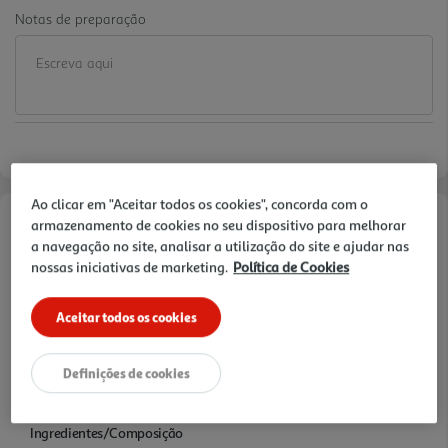
Notas de preparação
Ao clicar em "Aceitar todos os cookies", concorda com o
armazenamento de cookies no seu dispositivo para melhorar
Informações de Marketing
a navegação no site, analisar a utilização do site e ajudar nas
nossas iniciativas de marketing.
Política de Cookies
ScottexÂ® Original oferece a melhor sensaÃ§Ã£o de cuidado
completo. Papel HigiÃ©nico dupla folha com a nova textura
Aceitar todos os cookies
OndaSuaveT proporciona o equilibrio perfeito entre Higiene,
Suavidade e Resistencia. 3 beneficios em 1 so produto.
Definições de cookies
Características
Ingredientes/Composição