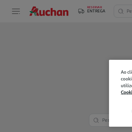
RESERVAR
ENTREGA
Pe
Ao cl
cooki
utili
Cook