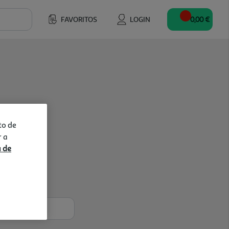
FAVORITOS
LOGIN
0,00 €
to de
r a
a de