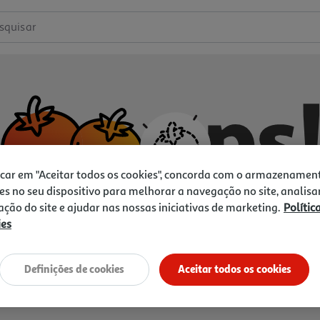
squisar
icar em "Aceitar todos os cookies", concorda com o armazenamen
es no seu dispositivo para melhorar a navegação no site, analisa
zação do site e ajudar nas nossas iniciativas de marketing.
Polític
ies
Não temos o que procura.
Vamos tentar de novo?
Definições de cookies
Aceitar todos os cookies