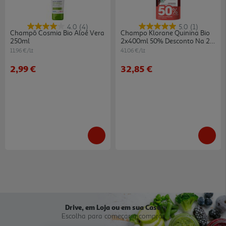
4.0
(4)
5.0
(1)
Champô Cosmia Bio Aloé Vera
Champo Klorane Quinina Bio
250ml
2x400ml 50% Desconto Na 2ª
Unidade
11.96 €/Lt
41.06 €/Lt
2,99 €
32,85 €
Drive, em Loja ou em sua Casa
Escolha para começar a comprar