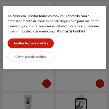
Ao clicar em "Aceitar todos os cookies", concorda com o
armazenamento de cookies no seu dispositivo para melhorar
a navegação no site, analisar a utilização do site e ajudar nas
nossas iniciativas de marketing.
Política de Cookies
4.7
(3)
5.0
(1)
Champô Sólido Cosmia Bio
Champô Sólido Cosmia Bio
Suave Lavanda E Gengibre 85g
Reparador Karité E Azeite 85g
38.71 €/Kg
38.71 €/Kg
Aceitar todos os cookies
3,29 €
3,29 €
Definições de cookies