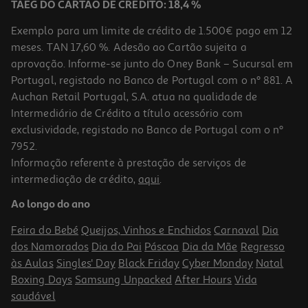
TAEG DO CARTÃO DE CRÉDITO: 18,4 %
Exemplo para um limite de crédito de 1.500€ pago em 12
meses. TAN 17,60 %. Adesão ao Cartão sujeita a
aprovação. Informe-se junto do Oney Bank – Sucursal em
Portugal, registado no Banco de Portugal com o nº 881. A
Auchan Retail Portugal, S.A. atua na qualidade de
Intermediário de Crédito a título acessório com
exclusividade, registado no Banco de Portugal com o nº
7952.
Informação referente à prestação de serviços de
intermediação de crédito,
aqui
.
Ao longo do ano
Feira do Bebé
Queijos, Vinhos e Enchidos
Carnaval
Dia
dos Namorados
Dia do Pai
Páscoa
Dia da Mãe
Regresso
às Aulas
Singles' Day
Black Friday
Cyber Monday
Natal
Boxing Days
Samsung Unpacked
After Hours
Vida
saudável