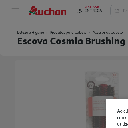
RESERVAR
ENTREGA
Pe
Beleza e Higiene
Produtos para Cabelo
Acessórios Cabelo
Escova Cosmia Brushing 
Ao cl
cooki
utili