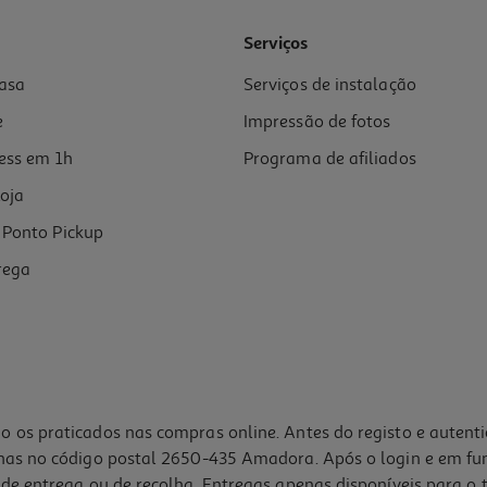
4.0
(1)
Serviços
asa
Serviços de instalação
e
Impressão de fotos
ess em 1h
Programa de afiliados
oja
Ponto Pickup
rega
o os praticados nas compras online. Antes do registo e autent
lhas no código postal 2650-435 Amadora. Após o login e em fu
de entrega ou de recolha. Entregas apenas disponíveis para o t