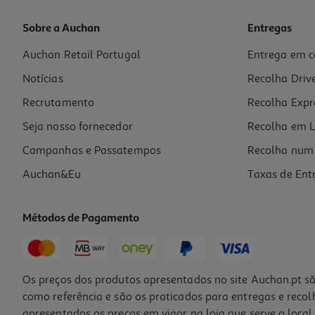
Sobre a Auchan
Entregas
Auchan Retail Portugal
Entrega em c
Escova Cosmia Brushing Cerâmica Cabelos Semi Curtos
Notícias
Recolha Driv
3.59 €/un
Recrutamento
Recolha Expr
3,59 €
Seja nosso fornecedor
Recolha em L
Campanhas e Passatempos
Recolha num 
Auchan&Eu
Taxas de Ent
Métodos de Pagamento
Os preços dos produtos apresentados no site Auchan.pt sã
como referência e são os praticados para entregas e reco
apresentados os preços em vigor na loja que serve o local 