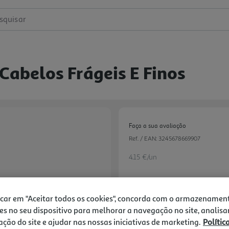
squisar
Cabelos Frágeis E Finos
Faça a sua avaliação
Ref. / EAN:
3245678669907
4.15 €/un
4,15 €
icar em "Aceitar todos os cookies", concorda com o armazenamen
es no seu dispositivo para melhorar a navegação no site, analisa
zação do site e ajudar nas nossas iniciativas de marketing.
Polític
Notas de preparação