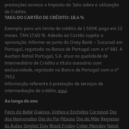
prestações acresce o Imposto do Selo sobre a utilização
1,35 €
de Crédito.
TAEG DO CARTÃO DE CRÉDITO: 18,4 %
Exemplo para um limite de crédito de 1.500€ pago em 12
meses. TAN 17,60 %. Adesão ao Cartão sujeita a
aprovação. Informe-se junto do Oney Bank – Sucursal em
Portugal, registado no Banco de Portugal com o nº 881. A
Auchan Retail Portugal, S.A. atua na qualidade de
Intermediário de Crédito a título acessório com
exclusividade, registado no Banco de Portugal com o nº
7952.
Informação referente à prestação de serviços de
5.0
(4)
intermediação de crédito,
aqui
.
Escova Cosmia Cabelo Pneumática Média
Ao longo do ano
2.79 €/un
Feira do Bebé
Queijos, Vinhos e Enchidos
Carnaval
Dia
2,79 €
dos Namorados
Dia do Pai
Páscoa
Dia da Mãe
Regresso
às Aulas
Singles' Day
Black Friday
Cyber Monday
Natal