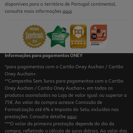
disponíveis para o território de Portugal continental,
3.5
(2)
consulte mais informações
aqui
.
Pente Cosmia Afro
1.59 €/un
1,59 €
Informações para pagamentos ONEY
*para pagamentos com o Cartão Oney Auchan / Cartão
Oney Auchan+.
**Campanha Sem Juros para pagamentos com o Cartão
Oney Auchan / Cartão Oney Auchan+, em todos os
produtos assinalados na Loja de valor igual ou superior a
75€. Ao valor da compra acresce Comissão de
Formalização até 6% e Imposto do Selo, incluídos nas
prestações. Consulte detalhe
aqui
.
4.3
(4)
Pente Cosmia Com Cabo
***O valor da primeira prestação depende do dia da
compra, refletindo o cálculo de juros diários. Ao valor das
1.35 €/un