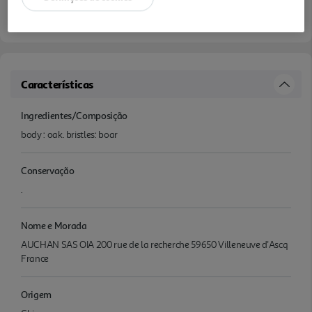
Características
Ingredientes/Composição
body : oak. bristles: boar
Conservação
.
Nome e Morada
AUCHAN SAS OIA 200 rue de la recherche 59650 Villeneuve d'Ascq
France
Origem