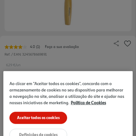
4.0
(1)
Faça a sua avaliação
Leu
uma
Ref. / EAN:
3245678669891
avaliação.
Link
6.29 €/un
para
a
mesma
página.
Ao clicar em "Aceitar todos os cookies", concorda com o
6,29 €
armazenamento de cookies no seu dispositivo para melhorar
a navegação no site, analisar a utilização do site e ajudar nas
nossas iniciativas de marketing.
Política de Cookies
Notas de preparação
Aceitar todos os cookies
Definições de cookies