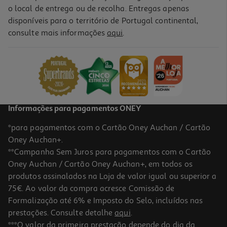
o local de entrega ou de recolha. Entregas apenas
disponíveis para o território de Portugal continental,
consulte mais informações
aqui
.
Elástico Cosmia Kids Cabelo Papillon 4un
0.75 €/un
2,99 €
Informações para pagamentos ONEY
*para pagamentos com o Cartão Oney Auchan / Cartão
Oney Auchan+.
**Campanha Sem Juros para pagamentos com o Cartão
Oney Auchan / Cartão Oney Auchan+, em todos os
produtos assinalados na Loja de valor igual ou superior a
75€. Ao valor da compra acresce Comissão de
Formalização até 6% e Imposto do Selo, incluídos nas
prestações. Consulte detalhe
aqui
.
Bandolete Cosmia Kids 4un
***O valor da primeira prestação depende do dia da