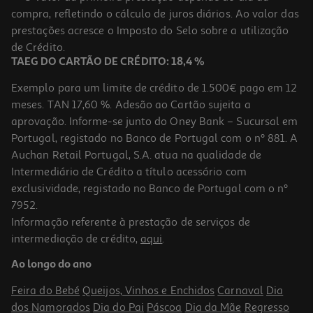
compra, refletindo o cálculo de juros diários. Ao valor das
0.82 €/un
prestações acresce o Imposto do Selo sobre a utilização
3,29 €
de Crédito.
TAEG DO CARTÃO DE CRÉDITO: 18,4 %
Exemplo para um limite de crédito de 1.500€ pago em 12
meses. TAN 17,60 %. Adesão ao Cartão sujeita a
aprovação. Informe-se junto do Oney Bank – Sucursal em
Portugal, registado no Banco de Portugal com o nº 881. A
Auchan Retail Portugal, S.A. atua na qualidade de
Intermediário de Crédito a título acessório com
exclusividade, registado no Banco de Portugal com o nº
7952.
Informação referente à prestação de serviços de
intermediação de crédito,
aqui
.
Mini Mola Cosmia Cabelo Em Garfo 6un
Ao longo do ano
0.43 €/un
Feira do Bebé
Queijos, Vinhos e Enchidos
Carnaval
Dia
2,60 €
dos Namorados
Dia do Pai
Páscoa
Dia da Mãe
Regresso