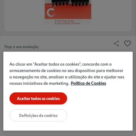
Faça a sua avaliação
Ref. / EAN:
3245678669334
Ao clicar em "Aceitar todos os cookies", concorda com o
0.43 €/un
armazenamento de cookies no seu dispositivo para melhorar
a navegação no site, analisar a utilização do site e ajudar nas
nossas iniciativas de marketing.
Política de Cookies
2,60 €
Aceitar todos os cookies
Notas de preparação
Definições de cookies