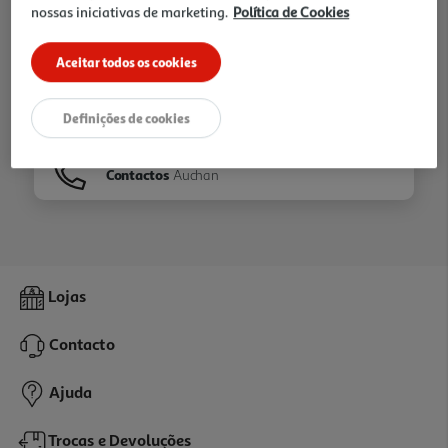
nossas iniciativas de marketing.
Política de Cookies
Ir para
Homepage
Aceitar todos os cookies
Veja os nossos
Folhetos
Definições de cookies
Contactos
Auchan
Lojas
Contacto
Ajuda
Trocas e Devoluções