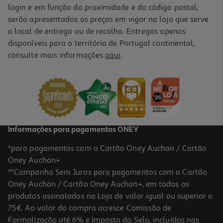
login e em função da proximidade e do código postal,
serão apresentados os preços em vigor na loja que serve
o local de entrega ou de recolha. Entregas apenas
disponíveis para o território de Portugal continental,
consulte mais informações
aqui
.
Informações para pagamentos ONEY
*para pagamentos com o Cartão Oney Auchan / Cartão
Oney Auchan+.
**Campanha Sem Juros para pagamentos com o Cartão
Oney Auchan / Cartão Oney Auchan+, em todos os
produtos assinalados na Loja de valor igual ou superior a
75€. Ao valor da compra acresce Comissão de
Formalização até 6% e Imposto do Selo, incluídos nas