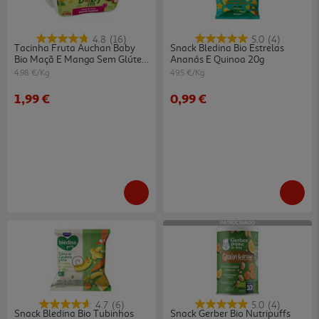
4.8
(16)
5.0
(4)
Tacinha Fruta Auchan Baby
Snack Bledina Bio Estrelas
Bio Maçã E Manga Sem Glúten
Ananás E Quinoa 20g
4x100g
4.98 €/Kg
49.5 €/Kg
1,99 €
0,99 €
PATROCINADO
4.7
(6)
5.0
(4)
Snack Bledina Bio Tubinhos
Snack Gerber Bio Nutripuffs