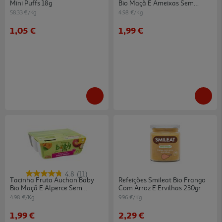
Mini Puffs 18g
Bio Maçã E Ameixas Sem
Glúten 4x100g
58.33 €/Kg
4.98 €/Kg
1,05 €
1,99 €
4.8
(11)
Tacinha Fruta Auchan Baby
Refeições Smileat Bio Frango
Bio Maçã E Alperce Sem
Com Arroz E Ervilhas 230gr
Glúten 4x100g
4.98 €/Kg
9.96 €/Kg
1,99 €
2,29 €