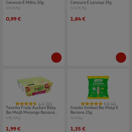
Cenoura E Milho 20g
Cenoura E Laranja 35g
49.5 €/Kg
52.57 €/Kg
0,99 €
1,84 €
4.6
(11)
5.0
(4)
Tacinha Fruta Auchan Baby
Snacks Smileat Bio Maça E
Bio Maçã Morango Banana
Banana 25g
Sem Glúten 4x100g
4.98 €/Kg
54 €/Kg
1,99 €
1,35 €