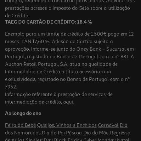
compra, refletindo o cálculo de juros diários. Ao valor das
prestações acresce o Imposto do Selo sobre a utilização
de Crédito.
TAEG DO CARTÃO DE CRÉDITO: 18,4 %
Exemplo para um limite de crédito de 1.500€ pago em 12
meses. TAN 17,60 %. Adesão ao Cartão sujeita a
aprovação. Informe-se junto do Oney Bank – Sucursal em
Portugal, registado no Banco de Portugal com o nº 881. A
Auchan Retail Portugal, S.A. atua na qualidade de
Intermediário de Crédito a título acessório com
exclusividade, registado no Banco de Portugal com o nº
7952.
Informação referente à prestação de serviços de
intermediação de crédito,
aqui
.
Ao longo do ano
Feira do Bebé
Queijos, Vinhos e Enchidos
Carnaval
Dia
dos Namorados
Dia do Pai
Páscoa
Dia da Mãe
Regresso
às Aulas
Singles' Day
Black Friday
Cyber Monday
Natal