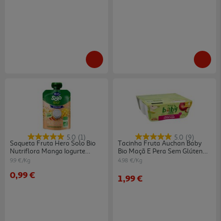
5.0
(1)
5.0
(9)
Saqueta Fruta Hero Solo Bio
Tacinha Fruta Auchan Baby
Nutriflora Manga Iogurte
Bio Maçã E Pera Sem Glúten
Aveia E Banana 100g
4x100g
9.9 €/Kg
4.98 €/Kg
0,99 €
1,99 €