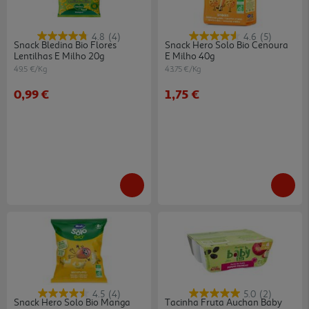
4.8
(4)
4.6
(5)
Snack Bledina Bio Flores
Snack Hero Solo Bio Cenoura
Lentilhas E Milho 20g
E Milho 40g
49.5 €/Kg
43.75 €/Kg
0,99 €
1,75 €
4.5
(4)
5.0
(2)
Snack Hero Solo Bio Manga
Tacinha Fruta Auchan Baby