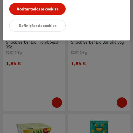
Aceitar todos os cookies
Definições de cookies
5.0
(7)
5.0
(3)
Snack Gerber Bio Framboesa
Snack Gerber Bio Banana 35g
35g
52.57 €/Kg
52.57 €/Kg
1,84 €
1,84 €