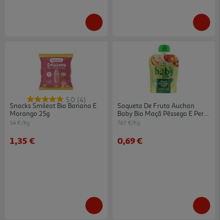
5.0
(4)
Snacks Smileat Bio Banana E
Saqueta De Fruta Auchan
Morango 25g
Baby Bio Maçã Pêssego E Pera
90g
54 €/Kg
7.67 €/Kg
1,35 €
0,69 €