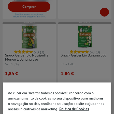
Comprar
PATROCINADO
PATROCINADO
5.0
(3)
5.0
(3)
Snack Gerber Bio Nutripuffs
Snack Gerber Bio Banana 35g
Manga E Banana 35g
52.57 €/Kg
52.57 €/Kg
1,84 €
1,84 €
Ao clicar em "Aceitar todos os cookies", concorda com o
armazenamento de cookies no seu dispositivo para melhorar
a navegação no site, analisar a utilização do site e ajudar nas
nossas iniciativas de marketing.
Política de Cookies