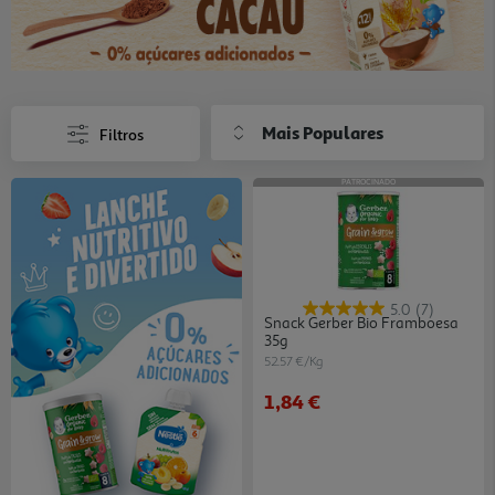
Mais Populares
Filtros
PATROCINADO
5.0
(7)
Snack Gerber Bio Framboesa
35g
52.57 €/Kg
1,84 €