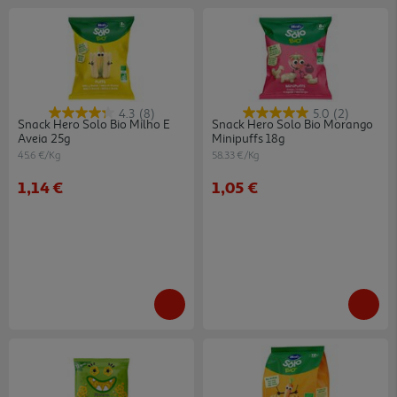
4.3
(8)
5.0
(2)
Snack Hero Solo Bio Milho E
Snack Hero Solo Bio Morango
Aveia 25g
Minipuffs 18g
45.6 €/Kg
58.33 €/Kg
1,14 €
1,05 €