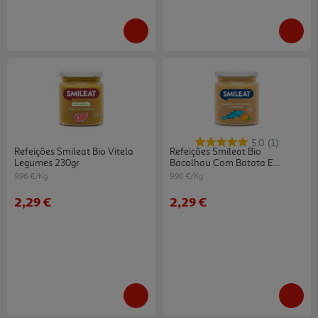
5.0
(1)
Refeições Smileat Bio Vitela
Refeições Smileat Bio
Legumes 230gr
Bacalhau Com Batata E
Legumes 230gr
9.96 €/Kg
9.96 €/Kg
2,29 €
2,29 €