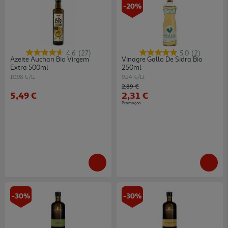
-20%
4.6
(27)
5.0
(2)
Azeite Auchan Bio Virgem
Vinagre Gallo De Sidra Bio
Extra 500ml
250ml
10.98 €/Lt
9.24 €/Lt
Price reduced from
to
2,89 €
5,49 €
2,31 €
Promoção
-30%
-30%