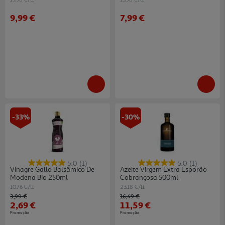
9,99 €
7,99 €
-33%
-30%
5.0
(1)
5.0
(1)
Vinagre Gallo Balsâmico De
Azeite Virgem Extra Esporão
Modena Bio 250ml
Cobrançosa 500ml
10.76 €/Lt
23.18 €/Lt
Price reduced from
to
Price reduced from
to
3,99 €
16,49 €
2,69 €
11,59 €
Promoção
Promoção