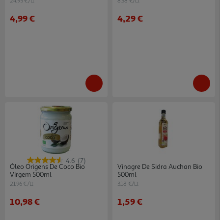
24.95 €/Lt
8.58 €/Lt
4,99 €
4,29 €
4.6
(7)
Óleo Origens De Coco Bio
Vinagre De Sidra Auchan Bio
Virgem 500ml
500ml
21.96 €/Lt
3.18 €/Lt
10,98 €
1,59 €