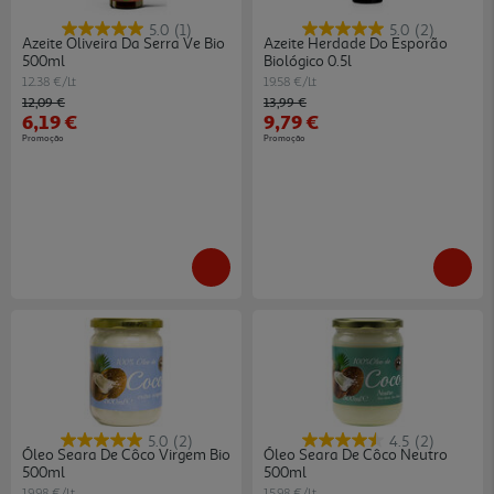
5.0
(1)
5.0
(2)
Azeite Oliveira Da Serra Ve Bio
Azeite Herdade Do Esporão
500ml
Biológico 0.5l
12.38 €/Lt
19.58 €/Lt
Price reduced from
to
Price reduced from
to
12,09 €
13,99 €
6,19 €
9,79 €
Promoção
Promoção
5.0
(2)
4.5
(2)
Óleo Seara De Côco Virgem Bio
Óleo Seara De Côco Neutro
500ml
500ml
19.98 €/Lt
15.98 €/Lt