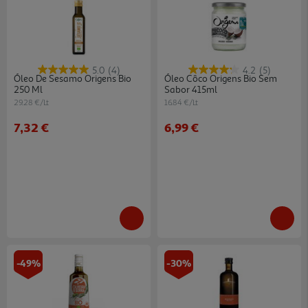
5.0
(4)
4.2
(5)
Óleo De Sesamo Origens Bio
Óleo Côco Origens Bio Sem
250 Ml
Sabor 415ml
29.28 €/Lt
16.84 €/Lt
7,32 €
6,99 €
-49%
-30%