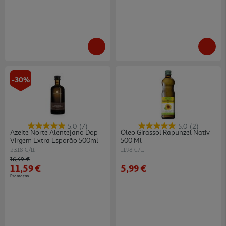
-30%
5.0
(7)
5.0
(2)
Azeite Norte Alentejano Dop
Óleo Girassol Rapunzel Nativ
Virgem Extra Esporão 500ml
500 Ml
23.18 €/Lt
11.98 €/Lt
Price reduced from
to
16,49 €
11,59 €
5,99 €
Promoção