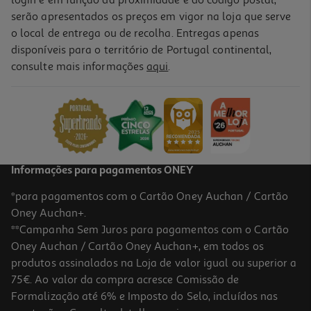
login e em função da proximidade e do código postal,
serão apresentados os preços em vigor na loja que serve
o local de entrega ou de recolha. Entregas apenas
disponíveis para o território de Portugal continental,
consulte mais informações
aqui
.
Informações para pagamentos ONEY
*para pagamentos com o Cartão Oney Auchan / Cartão
Oney Auchan+.
**Campanha Sem Juros para pagamentos com o Cartão
Oney Auchan / Cartão Oney Auchan+, em todos os
produtos assinalados na Loja de valor igual ou superior a
75€. Ao valor da compra acresce Comissão de
Formalização até 6% e Imposto do Selo, incluídos nas