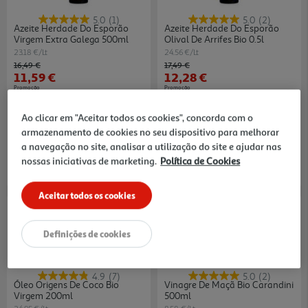
5.0
(1)
5.0
(2)
Azeite Herdade Do Esporão
Azeite Herdade Do Esporão
Virgem Extra Galega 500ml
Olival De Arrifes Bio 0.5l
23.18 €/Lt
24.56 €/Lt
Price reduced from
to
Price reduced from
to
16,49 €
17,49 €
11,59 €
12,28 €
Promoção
Promoção
Ao clicar em "Aceitar todos os cookies", concorda com o
armazenamento de cookies no seu dispositivo para melhorar
a navegação no site, analisar a utilização do site e ajudar nas
nossas iniciativas de marketing.
Política de Cookies
Aceitar todos os cookies
Definições de cookies
4.9
(7)
5.0
(2)
Óleo Origens De Coco Bio
Vinagre De Maçã Bio Carandini
Virgem 200ml
500ml