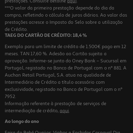
prestações. Consulte detalhe
aqui
.
***O valor da primeira prestação depende do dia da
compra, refletindo o cálculo de juros diários. Ao valor das
prestações acresce o Imposto do Selo sobre a utilização
de Crédito.
TAEG DO CARTÃO DE CRÉDITO: 18,4 %
Exemplo para um limite de crédito de 1.500€ pago em 12
meses. TAN 17,60 %. Adesão ao Cartão sujeita a
aprovação. Informe-se junto do Oney Bank – Sucursal em
Portugal, registado no Banco de Portugal com o nº 881. A
Auchan Retail Portugal, S.A. atua na qualidade de
Intermediário de Crédito a título acessório com
exclusividade, registado no Banco de Portugal com o nº
7952.
Informação referente à prestação de serviços de
intermediação de crédito,
aqui
.
Ao longo do ano
Feira do Bebé
Queijos, Vinhos e Enchidos
Carnaval
Dia