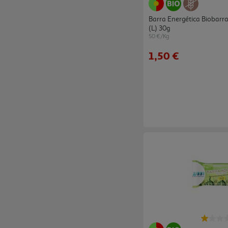
Barra Energética Biobarr
(l) 30g
50 €/Kg
1,50 €