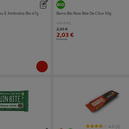
cau E Amêndoa Bio 47g
Barra Bio Raw Bite De Côco 50g
40.6 €/Kg
Price reduced from
to
2,39 €
2,03 €
Promoção
4.0
(1)