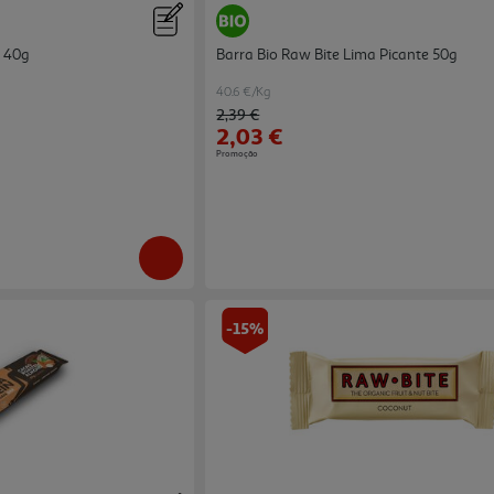
 40g
Barra Bio Raw Bite Lima Picante 50g
40.6 €/Kg
Price reduced from
to
2,39 €
2,03 €
Promoção
-15%