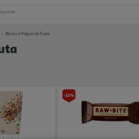
squisar
Barras e Polpas de Fruta
uta
-15%