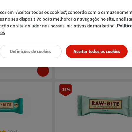
4.5
(6)
icar em "Aceitar todos os cookies", concorda com o armazenamen
Bio Chocolate 138 G
Barra Bio Raw Bite Cacau Caju 50g
es no seu dispositivo para melhorar a navegação no site, analisa
zação do site e ajudar nas nossas iniciativas de marketing.
Polític
40.6 €/Kg
Price reduced from
to
ies
2,39 €
2,03 €
Promoção
Definições de cookies
Aceitar todos os cookies
-15%