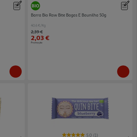
Barra Bio Raw Bite Bagas E Baunilha 50g
40.6 €/Kg
Price reduced from
to
2,39 €
2,03 €
Promoção
5.0
(1)