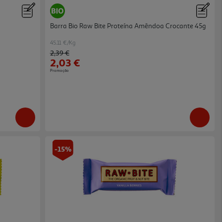
Barra Bio Raw Bite Proteína Amêndoa Crocante 45g
45.11 €/Kg
Price reduced from
to
2,39 €
2,03 €
Promoção
-15%