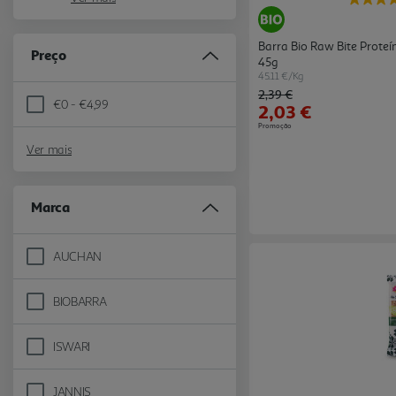
Barra Bio Raw Bite Prot
Preço
45g
45.11 €/Kg
Price reduced from
to
2,39 €
€0 - €4,99
2,03 €
Refine by Preço: €0 - €4,99
Promoção
Ver mais
Marca
AUCHAN
Refine by Marca: AUCHAN
BIOBARRA
Refine by Marca: BIOBARRA
ISWARI
Refine by Marca: ISWARI
JANNIS