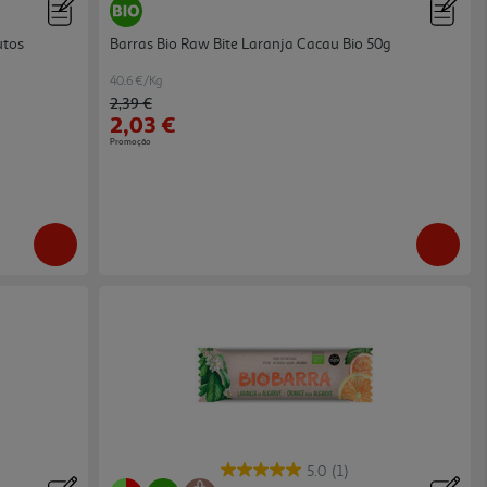
utos
Barras Bio Raw Bite Laranja Cacau Bio 50g
40.6 €/Kg
Price reduced from
to
2,39 €
2,03 €
Promoção
5.0
(1)