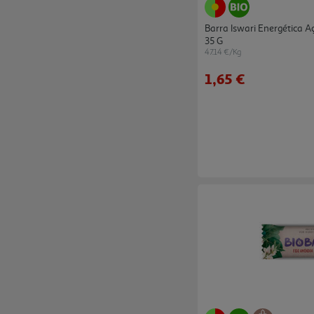
Barra Iswari Energética 
35 G
47.14 €/Kg
1,65 €