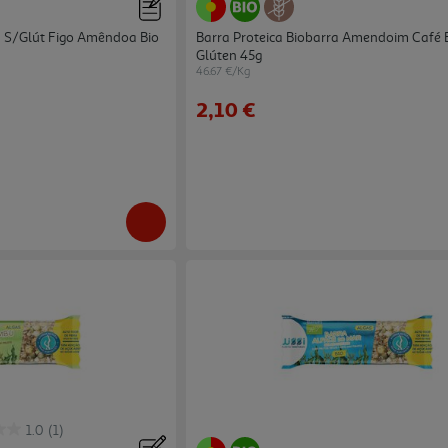
a S/glút Figo Amêndoa Bio
Barra Proteica Biobarra Amendoim Café 
Glúten 45g
46.67 €/Kg
2,10 €
1.0
(1)