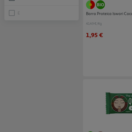
Refine by Nutri-score: D
E
Barra Proteica Iswari Ca
Nutri-score E is not selectable
41.49 €/Kg
1,95 €