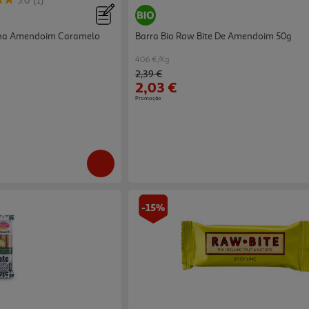
5.0
(1)
eína Amendoim Caramelo
Barra Bio Raw Bite De Amendoim 50g
40.6 €/Kg
Price reduced from
to
2,39 €
2,03 €
Promoção
-15%