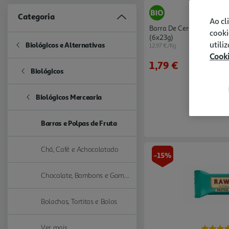
Categoria
Ao cl
Barra De Cereais Auchan 
cooki
(6x23g)
utili
Biológicos e Alternativas
12.97 €/Kg
Refine by Categoria: Biológicos e Alternativas
Cook
1,79 €
Biológicos
Refine by Categoria: Biológicos
Biológicos Mercearia
Refine by Categoria: Biológicos Mercearia
Barras e Polpas de Fruta
selected Currently Refined by Categoria: Barras e Polpas de Fruta
Chá, Café e Achocolatado
Refine by Categoria: Chá, Café e Achocolatado
-15%
Chocolate, Bombons e Gomas
Refine by Categoria: Chocolate, Bombons e Gomas
Bolachas, Tortitas e Bolos
Refine by Categoria: Bolachas, Tortitas e Bolos
Ver mais