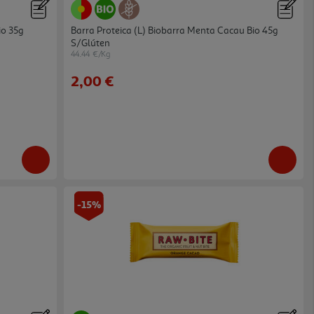
io 35g
Barra Proteica (l) Biobarra Menta Cacau Bio 45g
S/glúten
44.44 €/Kg
2,00 €
-15%