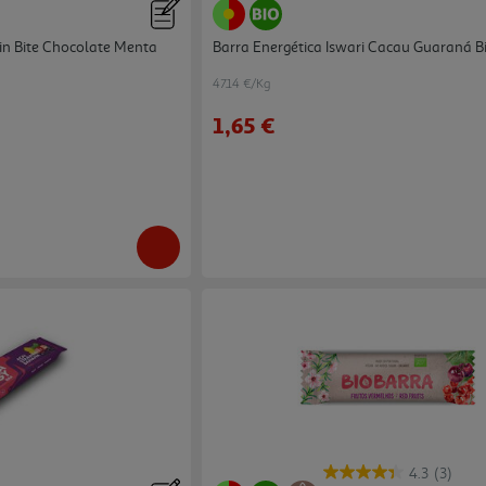
in Bite Chocolate Menta
Barra Energética Iswari Cacau Guaraná B
47.14 €/Kg
1,65 €
4.3
(3)