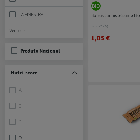
Refine by Marca: JANNIS
LA FINESTRA
Barras Jannis Sésamo Bio
Refine by Marca: LA FINESTRA
26.25 €/Kg
Ver mais
1,05 €
Produto Nacional
Nutri-score
A
Nutri-score A is not selectable
B
Nutri-score B is not selectable
C
Nutri-score C is not selectable
D