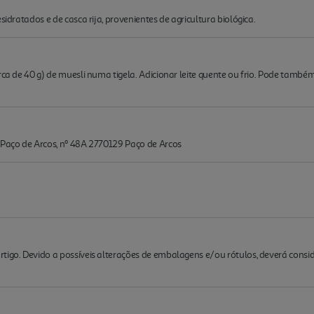
sidratados e de casca rija, provenientes de agricultura biológica.
rca de 40 g) de muesli numa tigela. Adicionar leite quente ou frio. Pode també
 Paço de Arcos, nº 48A 2770129 Paço de Arcos
rtigo. Devido a possíveis alterações de embalagens e/ou rótulos, deverá cons