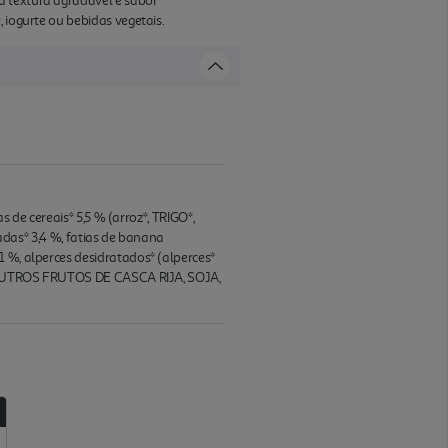
a textura agradável e sabor
 iogurte ou bebidas vegetais.
s de cereais* 5,5 % (arroz*, TRIGO*,
radas* 3,4 %, fatias de banana
1 %, alperces desidratados* (alperces*
 de OUTROS FRUTOS DE CASCA RIJA, SOJA,