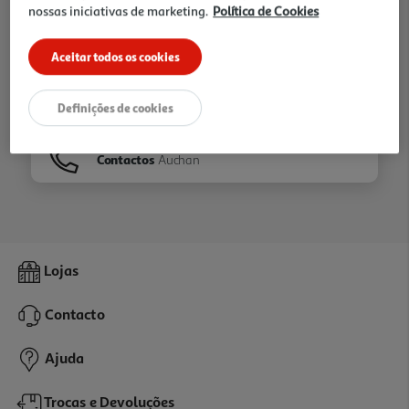
nossas iniciativas de marketing.
Política de Cookies
Ir para
Homepage
Aceitar todos os cookies
Veja os nossos
Folhetos
Definições de cookies
Contactos
Auchan
Lojas
Contacto
Ajuda
Trocas e Devoluções