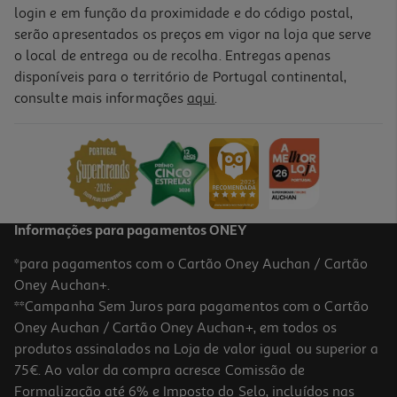
login e em função da proximidade e do código postal,
serão apresentados os preços em vigor na loja que serve
o local de entrega ou de recolha. Entregas apenas
disponíveis para o território de Portugal continental,
consulte mais informações
aqui
.
Informações para pagamentos ONEY
*para pagamentos com o Cartão Oney Auchan / Cartão
Oney Auchan+.
**Campanha Sem Juros para pagamentos com o Cartão
Oney Auchan / Cartão Oney Auchan+, em todos os
produtos assinalados na Loja de valor igual ou superior a
75€. Ao valor da compra acresce Comissão de
Formalização até 6% e Imposto do Selo, incluídos nas