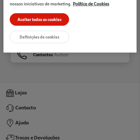
nossas iniciativas de marketing.
Política de Cookies
Ir para
Homepage
Aceitar todos os cookies
Veja os nossos
Folhetos
Definições de cookies
Contactos
Auchan
Lojas
Contacto
Ajuda
Trocas e Devoluções