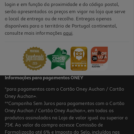
login e em função da proximidade e do código postal,
serão apresentados os preços em vigor na loja que serve
o local de entrega ou de recolha. Entregas apenas
disponíveis para o território de Portugal continental,
consulte mais informações
aqui
.
Informações para pagamentos ONEY
*para pagamentos com o Cartão Oney Auchan / Cartão
Oney Auchan+.
**Campanha Sem Juros para pagamentos com o Cartão
Oney Auchan / Cartão Oney Auchan+, em todos os
produtos assinalados na Loja de valor igual ou superior a
75€. Ao valor da compra acresce Comissão de
Formalização até 6% e Imposto do Selo, incluídos nas