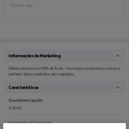
Informações de Marketing
Delícia natural com 50% de fruta - morangos suculentos e a doçura
perfeita. Sabor autêntico, sem segredos.
Características
Quantidade Liquida
0.36 KG
Ingredientes/Composição