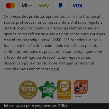
Os preços dos produtos apresentados no site Auchan.pt
são os praticados nas compras online. Antes do registo e
autenticação do cliente os preços apresentados servem
apenas como referência e são os praticados para entregas
e recolhas no código postal 2650-435 Amadora. Após o
login e em função da proximidade e do código postal,
serão apresentados os preços em vigor na loja que serve
o local de entrega ou de recolha. Entregas apenas
disponíveis para o território de Portugal continental,
4.6
(5)
consulte mais informações
aqui
.
Doce Auchan Extra 50% Frutos Alperce 360g
6.08 €/Kg
2,19 €
Informações para pagamentos ONEY