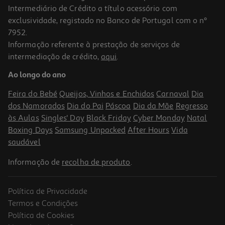
Intermediário de Crédito a título acessório com
exclusividade, registado no Banco de Portugal com o nº
7952.
Informação referente à prestação de serviços de
4.9
(10)
intermediação de crédito,
aqui
.
Doce Extra 50% Frutos Auchan Mirtilo 360g
Ao longo do ano
6.08 €/Kg
Feira do Bebé
Queijos, Vinhos e Enchidos
Carnaval
Dia
2,19 €
dos Namorados
Dia do Pai
Páscoa
Dia da Mãe
Regresso
às Aulas
Singles' Day
Black Friday
Cyber Monday
Natal
Boxing Days
Samsung Unpacked
After Hours
Vida
saudável
Informação de
recolha de produto
.
Política de Privacidade
Termos e Condições
Política de Cookies