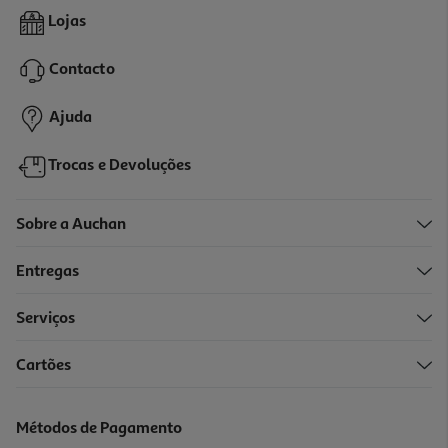
4.7
(6)
Doce Auchan Extra 50% Frutos Framboesa 360g
Lojas
5.53 €/Kg
Contacto
1,99 €
Ajuda
Trocas e Devoluções
Sobre a Auchan
Entregas
Serviços
4.6
(7)
Cartões
Doce Extra 50% Frutos Auchan Pêssego 360g
5.14 €/Kg
Métodos de Pagamento
1,85 €