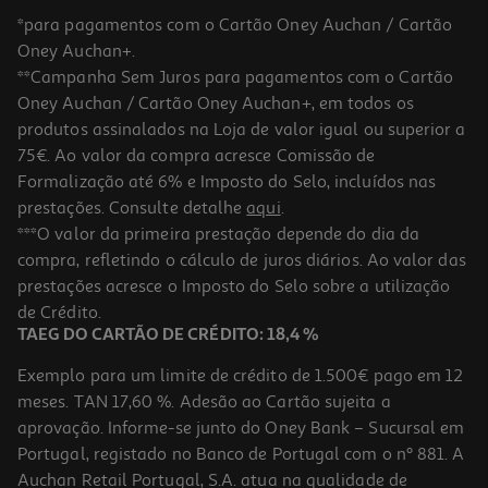
*para pagamentos com o Cartão Oney Auchan / Cartão
Oney Auchan+.
**Campanha Sem Juros para pagamentos com o Cartão
Oney Auchan / Cartão Oney Auchan+, em todos os
produtos assinalados na Loja de valor igual ou superior a
75€. Ao valor da compra acresce Comissão de
Formalização até 6% e Imposto do Selo, incluídos nas
prestações. Consulte detalhe
aqui
.
Doce Extra 50% Frutos Auchan Ameixa 360 G
***O valor da primeira prestação depende do dia da
compra, refletindo o cálculo de juros diários. Ao valor das
6.53 €/Kg
prestações acresce o Imposto do Selo sobre a utilização
2,35 €
de Crédito.
TAEG DO CARTÃO DE CRÉDITO: 18,4 %
Exemplo para um limite de crédito de 1.500€ pago em 12
meses. TAN 17,60 %. Adesão ao Cartão sujeita a
aprovação. Informe-se junto do Oney Bank – Sucursal em
Portugal, registado no Banco de Portugal com o nº 881. A
Auchan Retail Portugal, S.A. atua na qualidade de