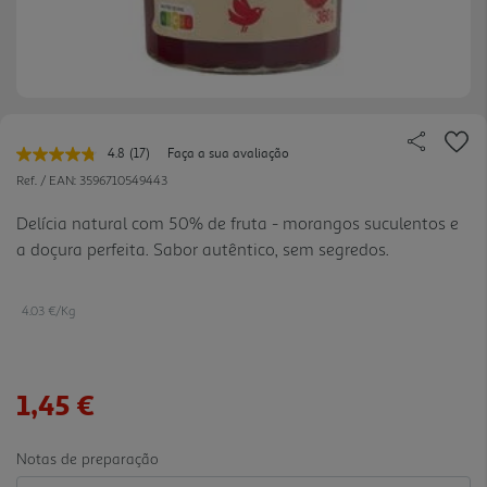
4.8
(17)
Faça a sua avaliação
Leu
17
Ref. / EAN:
3596710549443
avaliações.
Link
Delícia natural com 50% de fruta - morangos suculentos e
para
a doçura perfeita. Sabor autêntico, sem segredos.
a
mesma
página.
4.03 €/Kg
1,45 €
Notas de preparação