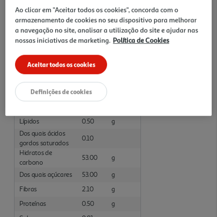
Açúcar,morangos, sumo de limões concentrado, gelificante:
Ao clicar em "Aceitar todos os cookies", concorda com o
pectinas.Preparado com 50g de frutos por 100 g de produto
armazenamento de cookies no seu dispositivo para melhorar
acabado.
a navegação no site, analisar a utilização do site e ajudar nas
nossas iniciativas de marketing.
Política de Cookies
Informações Nutricionais
Valores Nutricionais por: 100 Gramas :Não Preparado
Aceitar todos os cookies
Nutrientes
Valor
Unidade
Definições de cookies
Energia
946.00
kJ
Energia
223.00
kcal
Lípidos
0.50
g
Dos quais ácidos
0.10
gordos saturados
Hidratos de
53.00
g
carbono
Dos quais açúcares
53.00
g
Fibras
2.10
g
Proteínas
0.50
g