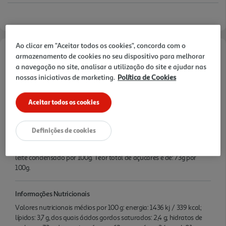
Ao clicar em "Aceitar todos os cookies", concorda com o
armazenamento de cookies no seu dispositivo para melhorar
Características
a navegação no site, analisar a utilização do site e ajudar nas
nossas iniciativas de marketing.
Política de Cookies
Quantidade Liquida
0.38 KG
Aceitar todos os cookies
Ingredientes/Composição
Definições de cookies
Ingredientes: Leite Condensado, xarope de glucose, açúcar, citrato
de sódio, sal, gelificante: pectina de frutas. Preparado com 41g de
leite condensado por 100g. Teor total de açúcares é de: 73g por
100g.
Informações Nutricionais
Valores nutricionais médios por 100 g: energia: 1436 kj / 339 kcal;
lípidos: 3,7 g, dos quais ácidos gordos saturados: 2,4 g; hidratos de