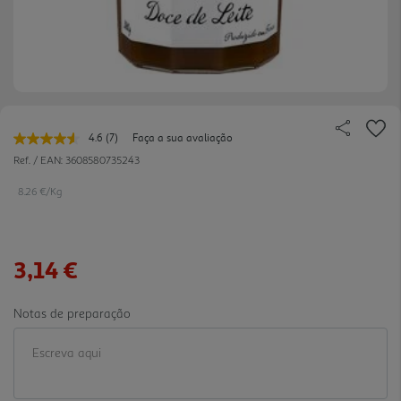
4.6
(7)
Faça a sua avaliação
Leu
7
Ref. / EAN:
3608580735243
avaliações.
Link
8.26 €/Kg
para
a
mesma
página.
3,14 €
Notas de preparação