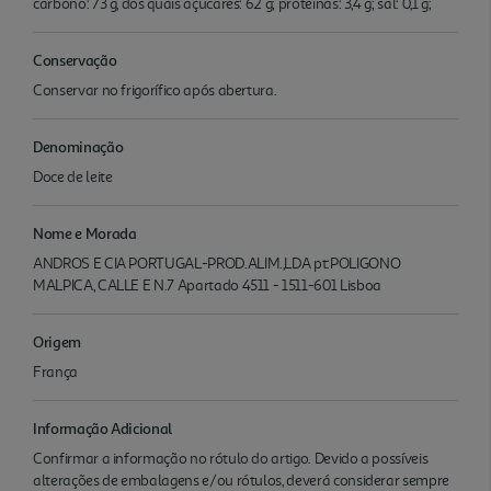
carbono: 73 g, dos quais açúcares: 62 g; proteínas: 3,4 g; sal: 0,1 g;
Conservação
Conservar no frigorífico após abertura.
Denominação
Doce de leite
Nome e Morada
ANDROS E CIA PORTUGAL-PROD.ALIM.,LDA pt:POLIGONO
MALPICA, CALLE E N.7 Apartado 4511 - 1511-601 Lisboa
Origem
França
Informação Adicional
Confirmar a informação no rótulo do artigo. Devido a possíveis
alterações de embalagens e/ou rótulos, deverá considerar sempre