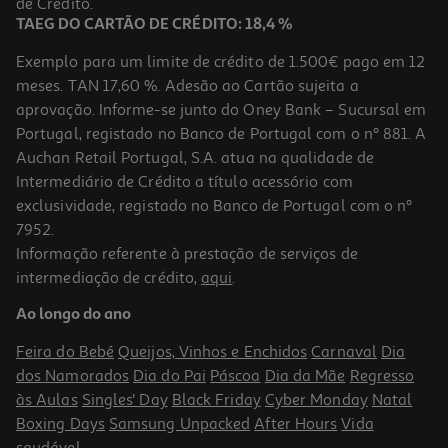
de Crédito.
TAEG DO CARTÃO DE CRÉDITO: 18,4 %
Exemplo para um limite de crédito de 1.500€ pago em 12
meses. TAN 17,60 %. Adesão ao Cartão sujeita a
aprovação. Informe-se junto do Oney Bank – Sucursal em
Portugal, registado no Banco de Portugal com o nº 881. A
Auchan Retail Portugal, S.A. atua na qualidade de
Intermediário de Crédito a título acessório com
exclusividade, registado no Banco de Portugal com o nº
7952.
Informação referente à prestação de serviços de
intermediação de crédito,
aqui
.
Ao longo do ano
Feira do Bebé
Queijos, Vinhos e Enchidos
Carnaval
Dia
dos Namorados
Dia do Pai
Páscoa
Dia da Mãe
Regresso
às Aulas
Singles' Day
Black Friday
Cyber Monday
Natal
Boxing Days
Samsung Unpacked
After Hours
Vida