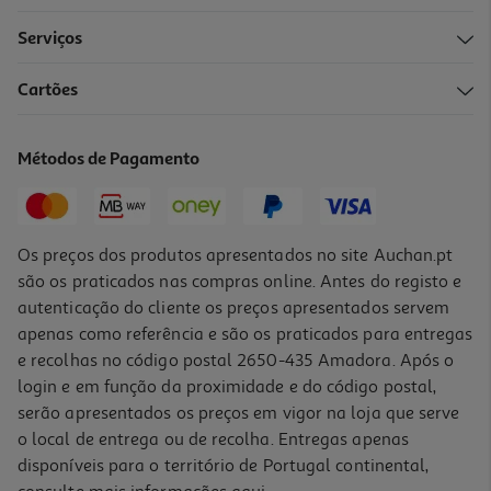
Serviços
4.9
(7)
Cartões
Manteiga Calvé Amendoim Pedaços 350g
7.03 €/Kg
Métodos de Pagamento
Price reduced from
to
3,79 €
2,46 €
Promoção
Os preços dos produtos apresentados no site Auchan.pt
são os praticados nas compras online. Antes do registo e
autenticação do cliente os preços apresentados servem
apenas como referência e são os praticados para entregas
e recolhas no código postal 2650-435 Amadora. Após o
login e em função da proximidade e do código postal,
serão apresentados os preços em vigor na loja que serve
o local de entrega ou de recolha. Entregas apenas
disponíveis para o território de Portugal continental,