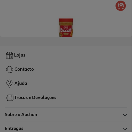
5.0
(2)
Creme Bolacha Biscoff Lotus Caramelizado 400g
Lojas
11.23 €/Kg
Contacto
4,49 €
Ajuda
Trocas e Devoluções
Sobre a Auchan
Entregas
-35%