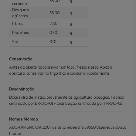
58.00
g
carbono
Dos quais
58.00
g
açúcares
Fibras
2.80
g
Proteínas
0.50
g
Sal
0.01
g
Conservação
Antes da abertura: conservar em local fresco e seco. Após a
abertura: conservar no frigorífico e consumir rapidamente.
Denominação
Doce extra de mirtilo, proveniente de agricultura biológica. Fabrico
certificado por BR-BIO-01 - Distribuição certificada por FR-BIO-01
Nome e Morada
AUCHAN SNC OIA 200, rue de la recherche 59650 Villeneuve d'Ascq
France