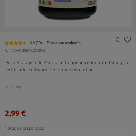
4.6
(10)
Faça a sua avaliação
Leu
10
Ref. / EAN:
3596710553938
avaliações.
Link
Doce Biológico de Mirtilo: feito apenas com fruta biológica
para
certificada, cultivada de forma sustentável.
a
mesma
página.
8.54 €/Kg
2,99 €
Notas de preparação