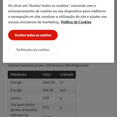
Ao clicar em "Aceitar todos os cookies", concorda com o
Quantidade Liquida
armazenamento de cookies no seu dispositivo para melhorar
0.35 KG
a navegação no site, analisar a utilização do site e ajudar nas
nossas iniciativas de marketing.
Política de Cookies
Ingredientes/Composição
Mirtilos*, açúcar de cana*, sumo de limões concentrado*, gelificante:
Aceitar todos os cookies
pectinas. *biológico. Preparado com 55g de frutos por 100g de
produto acabado.
Definições de cookies
Informações Nutricionais
Valores Nutricionais por: 100 Gramas :Não Preparado
Nutrientes
Valor
Unidade
Energia
1046.00
kJ
Energia
246.00
kcal
Lípidos
0.50
g
Dos quais ácidos
0.10
g
gordos saturados
Hidratos de