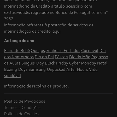
Intermediário de Crédito a título acessório com
exclusividade, registado no Banco de Portugal com o nº
7952.
Informação referente à prestação de serviços de
intermediação de crédito,
aqui
.
Ao longo do ano
Feira do Bebé
Queijos, Vinhos e Enchidos
Carnaval
Dia
dos Namorados
Dia do Pai
Páscoa
Dia da Mãe
Regresso
às Aulas
Singles' Day
Black Friday
Cyber Monday
Natal
Boxing Days
Samsung Unpacked
After Hours
Vida
saudável
Informação de
recolha de produto
.
Política de Privacidade
Termos e Condições
Política de Cookies