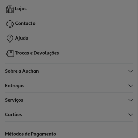
Compota Pur Natur Bio Figo 370g
Lojas
14.57 €/Kg
Contacto
5,39 €
Ajuda
Trocas e Devoluções
Sobre a Auchan
Entregas
Serviços
5.0
(1)
Cartões
Marmelada Quinta De Jugais Bio 500g
13.18 €/Kg
Métodos de Pagamento