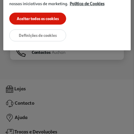
nossas iniciativas de marketing.
Política de Cookies
Ir para
Homepage
Aceitar todos os cookies
Veja os nossos
Folhetos
Definições de cookies
Contactos
Auchan
Lojas
Contacto
Ajuda
Trocas e Devoluções