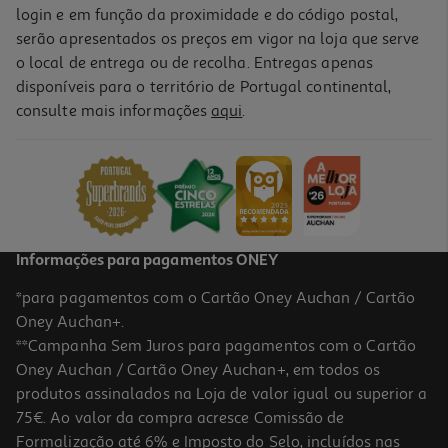
login e em função da proximidade e do código postal,
serão apresentados os preços em vigor na loja que serve
o local de entrega ou de recolha. Entregas apenas
disponíveis para o território de Portugal continental,
consulte mais informações
aqui
.
Informações para pagamentos ONEY
*para pagamentos com o Cartão Oney Auchan / Cartão
Oney Auchan+.
**Campanha Sem Juros para pagamentos com o Cartão
Oney Auchan / Cartão Oney Auchan+, em todos os
produtos assinalados na Loja de valor igual ou superior a
75€. Ao valor da compra acresce Comissão de
Formalização até 6% e Imposto do Selo, incluídos nas